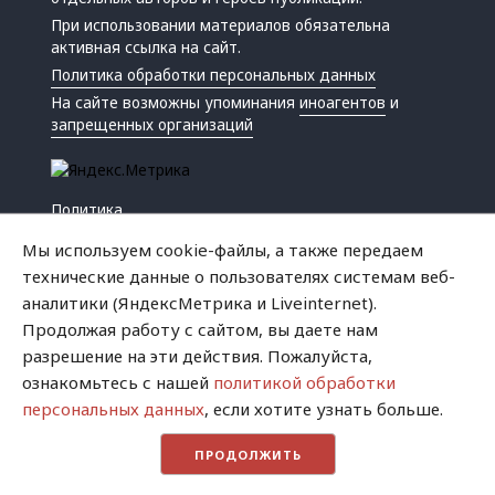
При использовании материалов обязательна
активная ссылка на сайт.
Политика обработки персональных данных
На сайте возможны упоминания
иноагентов
и
запрещенных организаций
Политика
Экономика
Мы используем cookie-файлы, а также передаем
Жизнь
технические данные о пользователях системам веб-
Происшествия
аналитики (ЯндексМетрика и Liveinternet).
Культура
Продолжая работу с сайтом, вы даете нам
Республика
разрешение на эти действия. Пожалуйста,
Криминал
ознакомьтесь с нашей
политикой обработки
Успех
персональных данных
, если хотите узнать больше.
Хватит это терпеть
ПРОДОЛЖИТЬ
Город