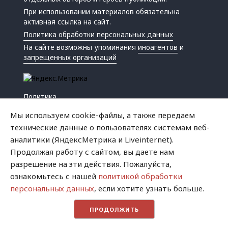
При использовании материалов обязательна
активная ссылка на сайт.
Политика обработки персональных данных
На сайте возможны упоминания
иноагентов
и
запрещенных организаций
Политика
Экономика
Мы используем cookie-файлы, а также передаем
Жизнь
технические данные о пользователях системам веб-
Происшествия
аналитики (ЯндексМетрика и Liveinternet).
Культура
Продолжая работу с сайтом, вы даете нам
Республика
разрешение на эти действия. Пожалуйста,
Криминал
ознакомьтесь с нашей
политикой обработки
Успех
персональных данных
, если хотите узнать больше.
Хватит это терпеть
ПРОДОЛЖИТЬ
Город