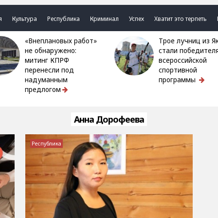
я
Культура
Республика
Криминал
Успех
Хватит это терпеть
«Внеплановых работ»
Трое лучниц из Якутии
не обнаружено:
стали победител
митинг КПРФ
всероссийской
перенесли под
спортивной
надуманным
программы
предлогом
Анна Дорофеева
Республика