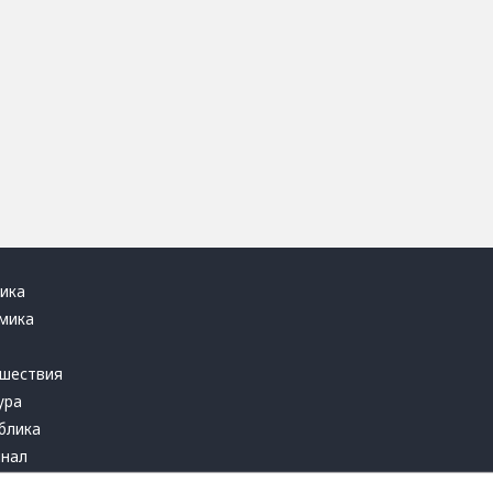
ика
мика
ь
шествия
ура
блика
инал