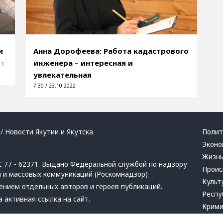
и
Анна Дорофеева: Работа кадастрового
инженера – интересная и
1
увлекательная
7:30 / 23.10.2022
/ Новости Якутии и Якутска
Полит
Эконо
Жизн
 77 - 62371. Выдано Федеральной службой по надзору
Проис
й и массовых коммуникаций (Роскомнадзор)
Культ
ением отдельных авторов и героев публикаций.
Респу
 активная ссылка на сайт.
Крим
Успех