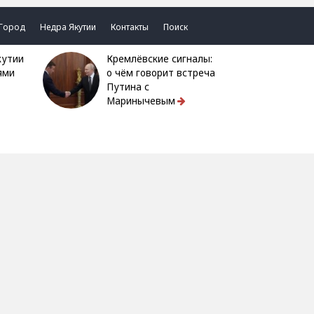
Город
Недра Якутии
Контакты
Поиск
Кремлёвские сигналы:
ями
о чём говорит встреча
Путина с
Маринычевым