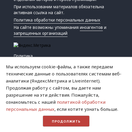
При использовании материалов обязательна
активная ссылка на сайт.
Политика обработки персональных данных
На сайте возможны упоминания
иноагентов
и
запрещенных организаций
Политика
Экономика
Мы используем cookie-файлы, а также передаем
Жизнь
технические данные о пользователях системам веб-
Происшествия
аналитики (ЯндексМетрика и Liveinternet).
Культура
Продолжая работу с сайтом, вы даете нам
Республика
разрешение на эти действия. Пожалуйста,
Криминал
ознакомьтесь с нашей
политикой обработки
Успех
персональных данных
, если хотите узнать больше.
Хватит это терпеть
ПРОДОЛЖИТЬ
Город