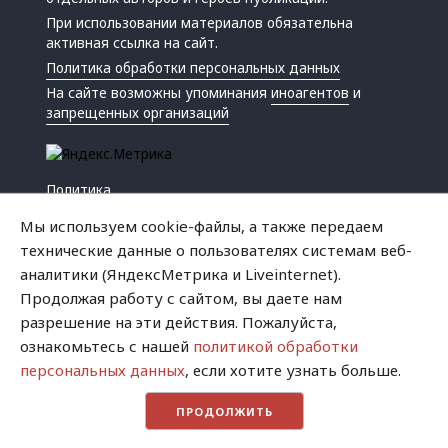
При использовании материалов обязательна
активная ссылка на сайт.
Политика обработки персональных данных
На сайте возможны упоминания
иноагентов
и
запрещенных организаций
Политика
Экономика
Мы используем cookie-файлы, а также передаем
Жизнь
технические данные о пользователях системам веб-
Происшествия
аналитики (ЯндексМетрика и Liveinternet).
Культура
Продолжая работу с сайтом, вы даете нам
Республика
разрешение на эти действия. Пожалуйста,
Криминал
ознакомьтесь с нашей
политикой обработки
Успех
персональных данных
, если хотите узнать больше.
Хватит это терпеть
ПРОДОЛЖИТЬ
Город