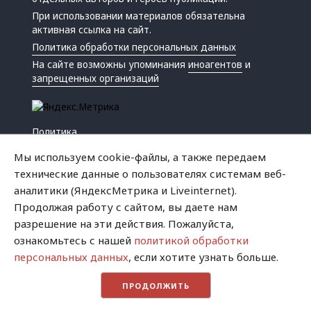
При использовании материалов обязательна
активная ссылка на сайт.
Политика обработки персональных данных
На сайте возможны упоминания
иноагентов
и
запрещенных организаций
Политика
Экономика
Мы используем cookie-файлы, а также передаем
Жизнь
технические данные о пользователях системам веб-
Происшествия
аналитики (ЯндексМетрика и Liveinternet).
Культура
Продолжая работу с сайтом, вы даете нам
Республика
разрешение на эти действия. Пожалуйста,
Криминал
ознакомьтесь с нашей
политикой обработки
Успех
персональных данных
, если хотите узнать больше.
Хватит это терпеть
ПРОДОЛЖИТЬ
Город