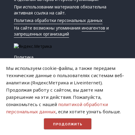
При использовании материалов обязательна
активная ссылка на сайт.
Политика обработки персональных данных
На сайте возможны упоминания
иноагентов
и
запрещенных организаций
Политика
Экономика
Мы используем cookie-файлы, а также передаем
Жизнь
технические данные о пользователях системам веб-
Происшествия
аналитики (ЯндексМетрика и Liveinternet).
Культура
Продолжая работу с сайтом, вы даете нам
Республика
разрешение на эти действия. Пожалуйста,
Криминал
ознакомьтесь с нашей
политикой обработки
Успех
персональных данных
, если хотите узнать больше.
Хватит это терпеть
ПРОДОЛЖИТЬ
Город