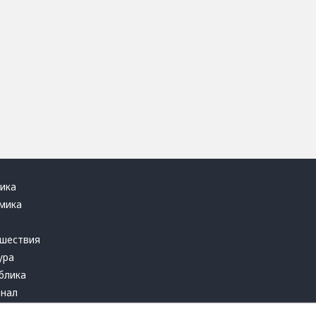
ика
мика
ь
шествия
ура
блика
инал