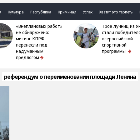
я
Культура
Республика
Криминал
Успех
Хватит это терпеть
«Внеплановых работ»
Трое лучниц из Якутии
не обнаружено:
стали победител
митинг КПРФ
всероссийской
перенесли под
спортивной
надуманным
программы
предлогом
референдум о переименовании площади Ленина