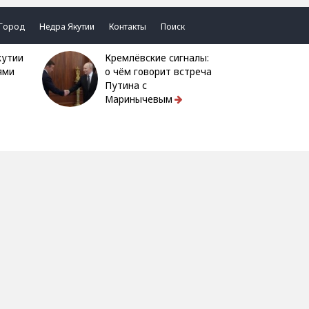
Город
Недра Якутии
Контакты
Поиск
Кремлёвские сигналы:
ями
о чём говорит встреча
Путина с
Маринычевым