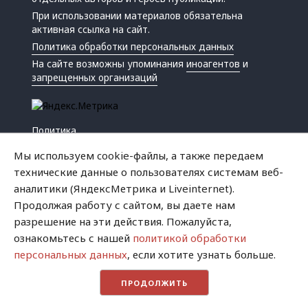
При использовании материалов обязательна
активная ссылка на сайт.
Политика обработки персональных данных
На сайте возможны упоминания
иноагентов
и
запрещенных организаций
Политика
Экономика
Мы используем cookie-файлы, а также передаем
Жизнь
технические данные о пользователях системам веб-
Происшествия
аналитики (ЯндексМетрика и Liveinternet).
Культура
Продолжая работу с сайтом, вы даете нам
Республика
разрешение на эти действия. Пожалуйста,
Криминал
ознакомьтесь с нашей
политикой обработки
Успех
персональных данных
, если хотите узнать больше.
Хватит это терпеть
ПРОДОЛЖИТЬ
Город