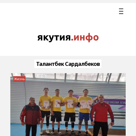
Талантбек Сардалбеков
Жизнь