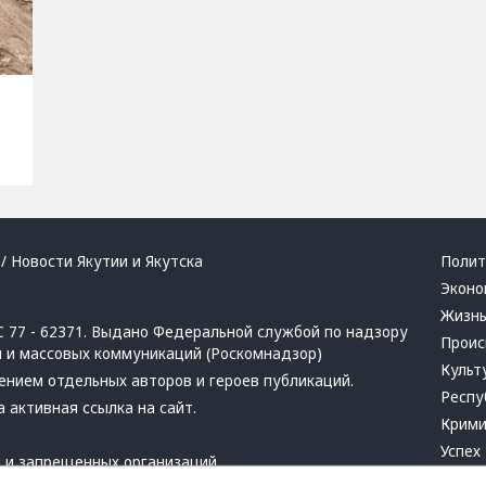
/ Новости Якутии и Якутска
Полит
Эконо
Жизн
 77 - 62371. Выдано Федеральной службой по надзору
Проис
й и массовых коммуникаций (Роскомнадзор)
Культ
ением отдельных авторов и героев публикаций.
Респу
 активная ссылка на сайт.
Крим
Успех
в
и
запрещенных организаций
Хвати