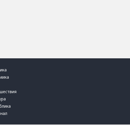
ика
мика
ь
шествия
ура
блика
инал
т это терпеть