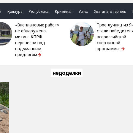
я
Культура
Республика
Криминал
Успех
Хватит это терпеть
«Внеплановых работ»
Трое лучниц из Якутии
не обнаружено:
стали победител
митинг КПРФ
всероссийской
перенесли под
спортивной
надуманным
программы
предлогом
недоделки