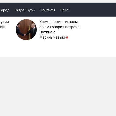
Город
Недра Якутии
Контакты
Поиск
Кремлёвские сигналы:
ями
о чём говорит встреча
Путина с
Маринычевым