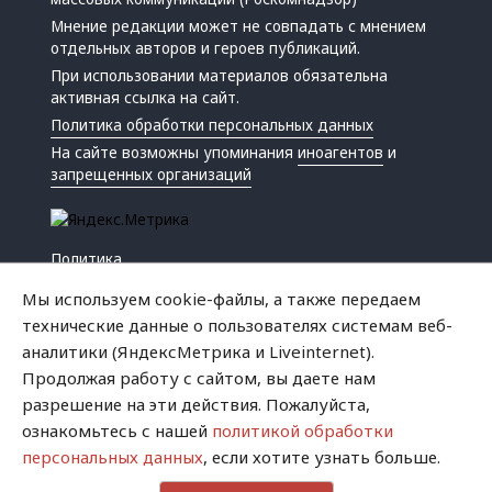
Мнение редакции может не совпадать с мнением
отдельных авторов и героев публикаций.
При использовании материалов обязательна
активная ссылка на сайт.
Политика обработки персональных данных
На сайте возможны упоминания
иноагентов
и
запрещенных организаций
Политика
Экономика
Мы используем cookie-файлы, а также передаем
Жизнь
технические данные о пользователях системам веб-
Происшествия
аналитики (ЯндексМетрика и Liveinternet).
Культура
Продолжая работу с сайтом, вы даете нам
Республика
разрешение на эти действия. Пожалуйста,
Криминал
ознакомьтесь с нашей
политикой обработки
Успех
персональных данных
, если хотите узнать больше.
Хватит это терпеть