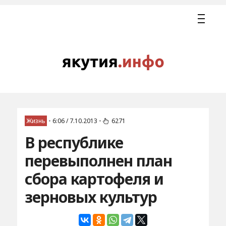
Жизнь
•
6:06 / 7.10.2013
•
6271
В республике
перевыполнен план
сбора картофеля и
зерновых культур