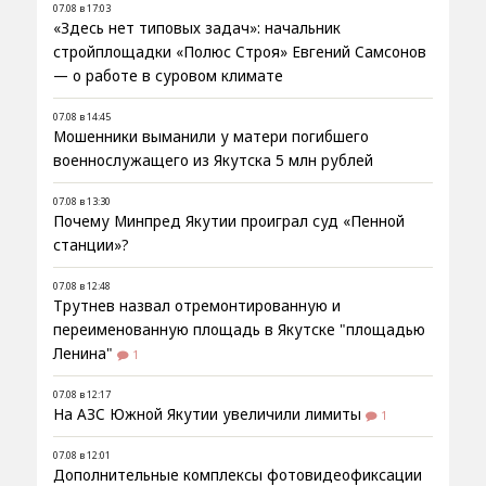
07.08 в 17:03
«Здесь нет типовых задач»: начальник
стройплощадки «Полюс Строя» Евгений Самсонов
— о работе в суровом климате
07.08 в 14:45
Мошенники выманили у матери погибшего
военнослужащего из Якутска 5 млн рублей
07.08 в 13:30
Почему Минпред Якутии проиграл суд «Пенной
станции»?
07.08 в 12:48
Трутнев назвал отремонтированную и
переименованную площадь в Якутске "площадью
Ленина"
1
07.08 в 12:17
На АЗС Южной Якутии увеличили лимиты
1
07.08 в 12:01
Дополнительные комплексы фотовидеофиксации