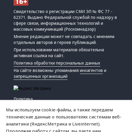
Свидетельство о регистрации СМИ ЭЛ № ФС 77 -
62371. Выдано Федеральной службой по надзору в
сфере связи, информационных технологий и
массовых коммуникаций (Роскомнадзор)
Мнение редакции может не совпадать с мнением
отдельных авторов и героев публикаций.
При использовании материалов обязательна
активная ссылка на сайт.
Политика обработки персональных данных
На сайте возможны упоминания
иноагентов
и
запрещенных организаций
Политика
Экономика
Мы используем cookie-файлы, а также передаем
Жизнь
технические данные о пользователях системам веб-
Происшествия
аналитики (ЯндексМетрика и Liveinternet).
Культура
Продолжая работу с сайтом, вы даете нам