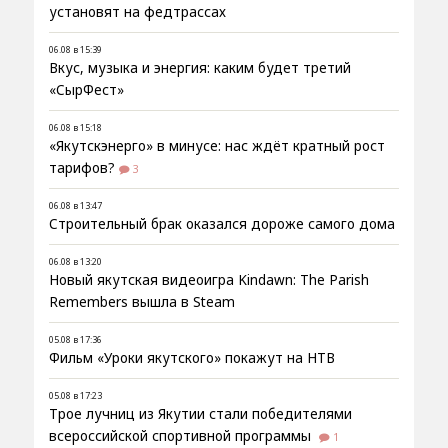
установят на федтрассах
06.08 в 15:39
Вкус, музыка и энергия: каким будет третий
«СырФест»
06.08 в 15:18
«Якутскэнерго» в минусе: нас ждёт кратный рост
тарифов?
3
06.08 в 13:47
Строительный брак оказался дороже самого дома
06.08 в 13:20
Новый якутская видеоигра Kindawn: The Parish
Remembers вышла в Steam
05.08 в 17:36
Фильм «Уроки якутского» покажут на НТВ
05.08 в 17:23
Трое лучниц из Якутии стали победителями
всероссийской спортивной программы
1