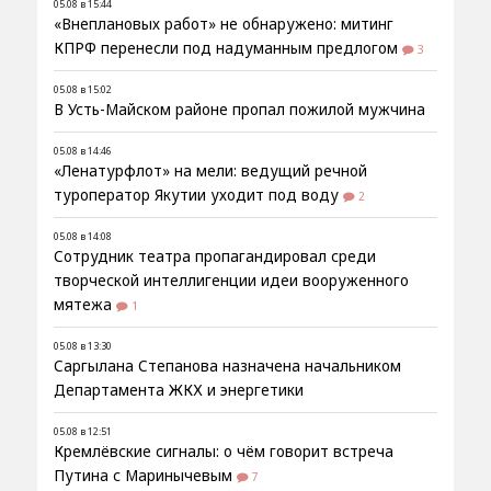
05.08 в 15:44
«Внеплановых работ» не обнаружено: митинг
КПРФ перенесли под надуманным предлогом
3
05.08 в 15:02
В Усть-Майском районе пропал пожилой мужчина
05.08 в 14:46
«Ленатурфлот» на мели: ведущий речной
туроператор Якутии уходит под воду
2
05.08 в 14:08
Сотрудник театра пропагандировал среди
творческой интеллигенции идеи вооруженного
мятежа
1
05.08 в 13:30
Саргылана Степанова назначена начальником
Департамента ЖКХ и энергетики
05.08 в 12:51
Кремлёвские сигналы: о чём говорит встреча
Путина с Маринычевым
7