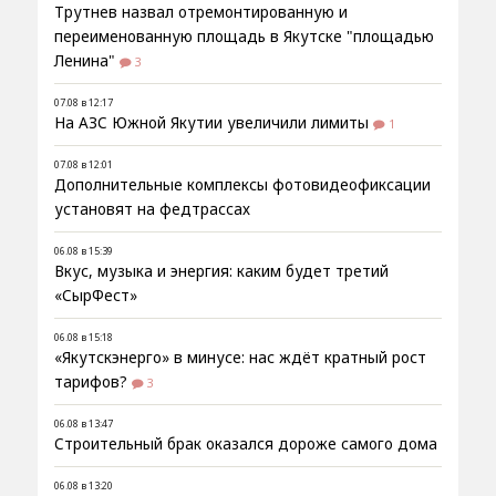
Трутнев назвал отремонтированную и
переименованную площадь в Якутске "площадью
Ленина"
3
07.08 в 12:17
На АЗС Южной Якутии увеличили лимиты
1
07.08 в 12:01
Дополнительные комплексы фотовидеофиксации
установят на федтрассах
06.08 в 15:39
Вкус, музыка и энергия: каким будет третий
«СырФест»
06.08 в 15:18
«Якутскэнерго» в минусе: нас ждёт кратный рост
тарифов?
3
06.08 в 13:47
Строительный брак оказался дороже самого дома
06.08 в 13:20