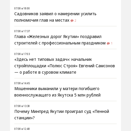
07.08 в 18:00
Садовников заявил о намерении усилить
полномочия глав на местах
2
07.08 в 17:37
Глава «Железных дорог Якутии» поздравил
строителей с профессиональным праздником
1
07.08 в 17:03
«Здесь нет типовых задач»: начальник
стройплощадки «Полюс Строя» Евгений Самсонов
— о работе в суровом климате
07.08 в 14:45
Мошенники выманили у матери погибшего
военнослужащего из Якутска 5 млн рублей
07.08 в 13:30
Почему Минпред Якутии проиграл суд «Пенной
станции»?
07.08 в 12:48