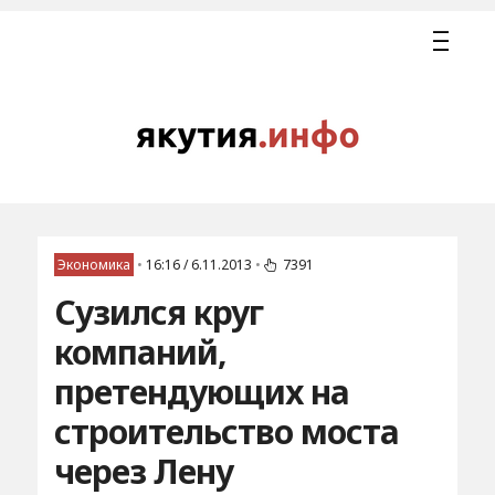
Экономика
•
16:16 / 6.11.2013
•
7391
Сузился круг
компаний,
претендующих на
строительство моста
через Лену