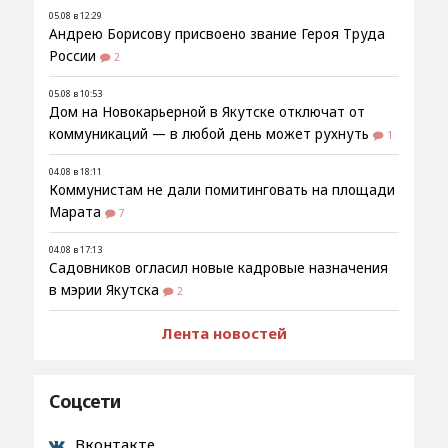
05.08 в 12:29
Андрею Борисову присвоено звание Героя Труда
России
2
05.08 в 10:53
Дом на Новокарьерной в Якутске отключат от
коммуникаций — в любой день может рухнуть
1
04.08 в 18:11
Коммунистам не дали помитинговать на площади
Марата
7
04.08 в 17:13
Садовников огласил новые кадровые назначения
в мэрии Якутска
2
Лента новостей
Соцсети
Вконтакте