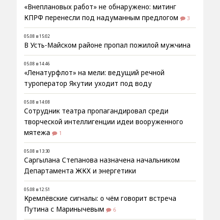
«Внеплановых работ» не обнаружено: митинг
КПРФ перенесли под надуманным предлогом
3
05.08 в 15:02
В Усть-Майском районе пропал пожилой мужчина
05.08 в 14:46
«Ленатурфлот» на мели: ведущий речной
туроператор Якутии уходит под воду
05.08 в 14:08
Сотрудник театра пропагандировал среди
творческой интеллигенции идеи вооруженного
мятежа
1
05.08 в 13:30
Саргылана Степанова назначена начальником
Департамента ЖКХ и энергетики
05.08 в 12:51
Кремлёвские сигналы: о чём говорит встреча
Путина с Маринычевым
6