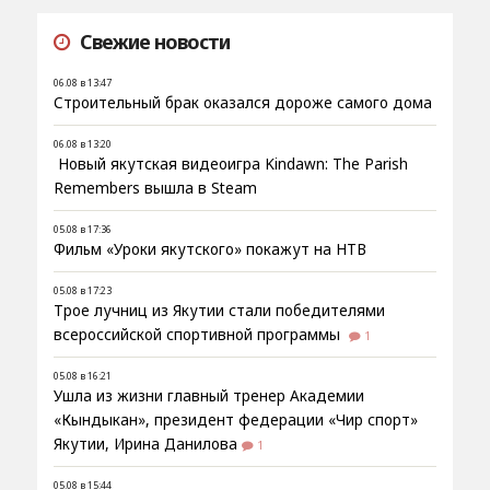
Свежие новости
06.08 в 13:47
Строительный брак оказался дороже самого дома
06.08 в 13:20
Новый якутская видеоигра Kindawn: The Parish
Remembers вышла в Steam
05.08 в 17:36
Фильм «Уроки якутского» покажут на НТВ
05.08 в 17:23
Трое лучниц из Якутии стали победителями
всероссийской спортивной программы
1
05.08 в 16:21
Ушла из жизни главный тренер Академии
«Кындыкан», президент федерации «Чир спорт»
Якутии, Ирина Данилова
1
05.08 в 15:44