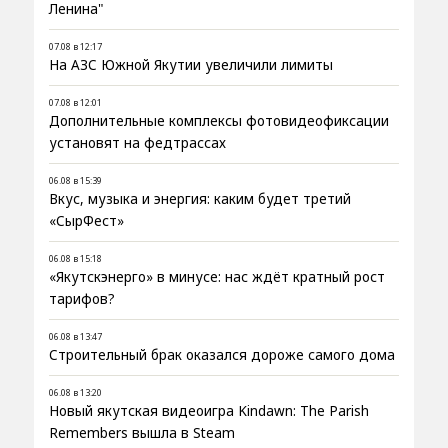
Ленина"
07.08 в 12:17
На АЗС Южной Якутии увеличили лимиты
07.08 в 12:01
Дополнительные комплексы фотовидеофиксации
установят на федтрассах
06.08 в 15:39
Вкус, музыка и энергия: каким будет третий
«СырФест»
06.08 в 15:18
«Якутскэнерго» в минусе: нас ждёт кратный рост
тарифов?
06.08 в 13:47
Строительный брак оказался дороже самого дома
06.08 в 13:20
Новый якутская видеоигра Kindawn: The Parish
Remembers вышла в Steam