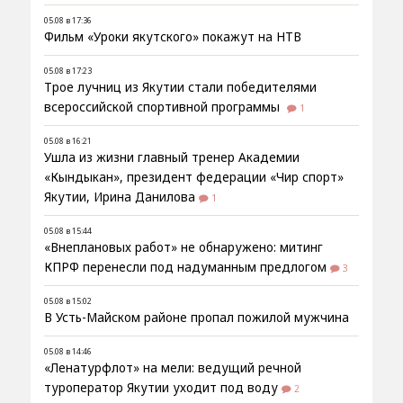
05.08 в 17:36
Фильм «Уроки якутского» покажут на НТВ
05.08 в 17:23
Трое лучниц из Якутии стали победителями
всероссийской спортивной программы
1
05.08 в 16:21
Ушла из жизни главный тренер Академии
«Кындыкан», президент федерации «Чир спорт»
Якутии, Ирина Данилова
1
05.08 в 15:44
«Внеплановых работ» не обнаружено: митинг
КПРФ перенесли под надуманным предлогом
3
05.08 в 15:02
В Усть-Майском районе пропал пожилой мужчина
05.08 в 14:46
«Ленатурфлот» на мели: ведущий речной
туроператор Якутии уходит под воду
2