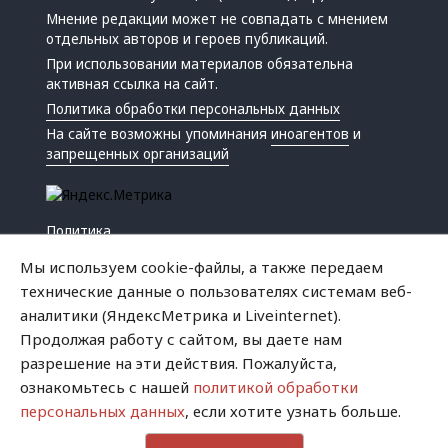
Мнение редакции может не совпадать с мнением
отдельных авторов и героев публикаций.
При использовании материалов обязательна
активная ссылка на сайт.
Политика обработки персональных данных
На сайте возможны упоминания
иноагентов
и
запрещенных организаций
Политика
Экономика
Мы используем cookie-файлы, а также передаем
Жизнь
технические данные о пользователях системам веб-
Происшествия
аналитики (ЯндексМетрика и Liveinternet).
Культура
Продолжая работу с сайтом, вы даете нам
Республика
разрешение на эти действия. Пожалуйста,
Криминал
ознакомьтесь с нашей
политикой обработки
Успех
персональных данных
, если хотите узнать больше.
Хватит это терпеть