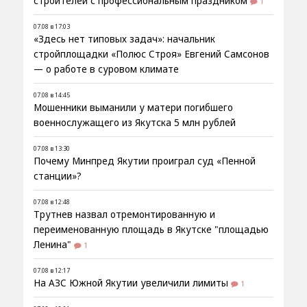
строителей с профессиональным праздником
1
07.08 в 17:03
«Здесь нет типовых задач»: начальник
стройплощадки «Полюс Строя» Евгений Самсонов
— о работе в суровом климате
07.08 в 14:45
Мошенники выманили у матери погибшего
военнослужащего из Якутска 5 млн рублей
07.08 в 13:30
Почему Минпред Якутии проиграл суд «Пенной
станции»?
07.08 в 12:48
Трутнев назвал отремонтированную и
переименованную площадь в Якутске "площадью
Ленина"
1
07.08 в 12:17
На АЗС Южной Якутии увеличили лимиты
1