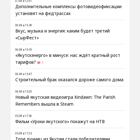
07.08 в 12:01
Дополнительные комплексы фотовидеофиксации
установят на федтрассах
06.08 в 15:39
Вкус, музыка и энергия: каким будет третий
«СырФест»
06.08 в 15:18
«Якутскэнерго» в минусе: нас ждёт кратный рост
тарифов?
3
06.08 в 13:47
Строительный брак оказался дороже самого дома
06.08 в 13:20
Новый якутская видеоигра Kindawn: The Parish
Remembers вышла в Steam
05.08 в 17:36
Фильм «Уроки якутского» покажут на НТВ
05.08 в 17:23
Трое лучниц из Якутии стали победителями