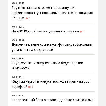
07.08 в 12:48
Трутнев назвал отремонтированную и
переименованную площадь в Якутске "площадью
Ленина"
1
07.08 в 12:17
На АЗС Южной Якутии увеличили лимиты
1
07.08 в 12:01
Дополнительные комплексы фотовидеофиксации
установят на федтрассах
06.08 в 15:39
Вкус, музыка и энергия: каким будет третий
«СырФест»
06.08 в 15:18
«Якутскэнерго» в минусе: нас ждёт кратный рост
тарифов?
3
06.08 в 13:47
Строительный брак оказался дороже самого дома