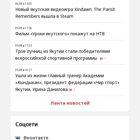
06.08 в 13:20
Новый якутская видеоигра Kindawn: The Parish
Remembers вышла в Steam
05.08 в 17:36
Фильм «Уроки якутского» покажут на НТВ
05.08 в 17:23
Трое лучниц из Якутии стали победителями
всероссийской спортивной программы
1
05.08 в 16:21
Ушла из жизни главный тренер Академии
«Кындыкан», президент федерации «Чир спорт»
Якутии, Ирина Данилова
1
Лента новостей
Соцсети
Вконтакте