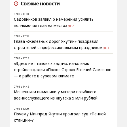
Свежие новости
07.08 в 18:00
Садовников заявил о намерении усилить
полномочия глав на местах
2
07.08 в 17:37
Глава «Железных дорог Якутии» поздравил
строителей с профессиональным праздником
1
07.08 в 17:03
«Здесь нет типовых задач»: начальник
стройплощадки «Полюс Строя» Евгений Самсонов
— о работе в суровом климате
07.08 в 14:45
Мошенники выманили у матери погибшего
военнослужащего из Якутска 5 млн рублей
07.08 в 13:30
Почему Минпред Якутии проиграл суд «Пенной
станции»?