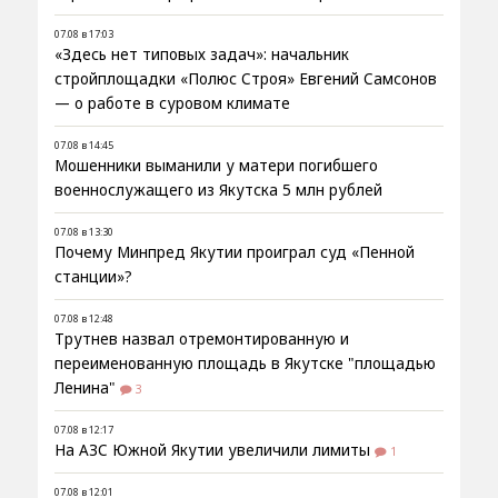
07.08 в 17:03
«Здесь нет типовых задач»: начальник
стройплощадки «Полюс Строя» Евгений Самсонов
— о работе в суровом климате
07.08 в 14:45
Мошенники выманили у матери погибшего
военнослужащего из Якутска 5 млн рублей
07.08 в 13:30
Почему Минпред Якутии проиграл суд «Пенной
станции»?
07.08 в 12:48
Трутнев назвал отремонтированную и
переименованную площадь в Якутске "площадью
Ленина"
3
07.08 в 12:17
На АЗС Южной Якутии увеличили лимиты
1
07.08 в 12:01