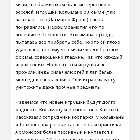
мячи, чтобы мишкам было интересней и
веселей. Игрушки Колымане и Ломми (так
называют его Дагмар и Франк) очень
понравились. Первым заметил что-то
новенькое Ломоносов. Колымана, правда,
пыталась все прибрать себе, но это ей плохо
удавалось, потому что мячи яйцеообразной
формы, совершенно гладкие. Так что каждый
играл своим. Но долго эти игрушки не
прожили, ведь сила челюстей и лап белых
медведей очень велика. Они играючи могут
унитожить даже прочные предметы.
Надеемся что новые игрушки будут долго
радовать Колыману и Ломоносова. Как нам
рассказали сотрудники зоопарка, у Колыманы
и Ломоносова разные характеры и привычки.
Ломоносов более пассивный и купается в
основном до 12 часов дня, остальное время