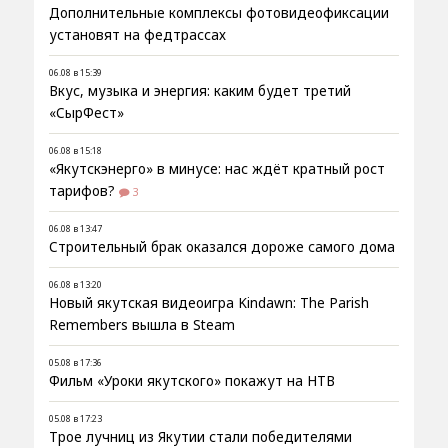
Дополнительные комплексы фотовидеофиксации
установят на федтрассах
06.08 в 15:39
Вкус, музыка и энергия: каким будет третий
«СырФест»
06.08 в 15:18
«Якутскэнерго» в минусе: нас ждёт кратный рост
тарифов?
3
06.08 в 13:47
Строительный брак оказался дороже самого дома
06.08 в 13:20
Новый якутская видеоигра Kindawn: The Parish
Remembers вышла в Steam
05.08 в 17:36
Фильм «Уроки якутского» покажут на НТВ
05.08 в 17:23
Трое лучниц из Якутии стали победителями