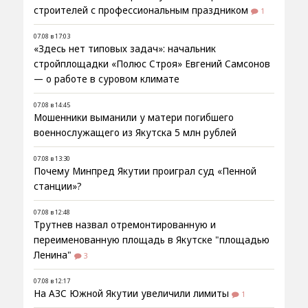
строителей с профессиональным праздником
1
07.08 в 17:03
«Здесь нет типовых задач»: начальник
стройплощадки «Полюс Строя» Евгений Самсонов
— о работе в суровом климате
07.08 в 14:45
Мошенники выманили у матери погибшего
военнослужащего из Якутска 5 млн рублей
07.08 в 13:30
Почему Минпред Якутии проиграл суд «Пенной
станции»?
07.08 в 12:48
Трутнев назвал отремонтированную и
переименованную площадь в Якутске "площадью
Ленина"
3
07.08 в 12:17
На АЗС Южной Якутии увеличили лимиты
1