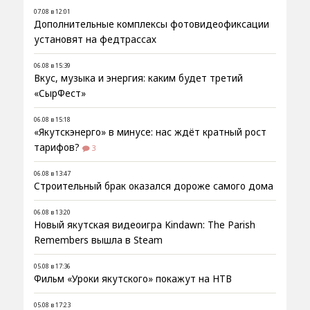
07.08 в 12:01
Дополнительные комплексы фотовидеофиксации
установят на федтрассах
06.08 в 15:39
Вкус, музыка и энергия: каким будет третий
«СырФест»
06.08 в 15:18
«Якутскэнерго» в минусе: нас ждёт кратный рост
тарифов?
3
06.08 в 13:47
Строительный брак оказался дороже самого дома
06.08 в 13:20
Новый якутская видеоигра Kindawn: The Parish
Remembers вышла в Steam
05.08 в 17:36
Фильм «Уроки якутского» покажут на НТВ
05.08 в 17:23