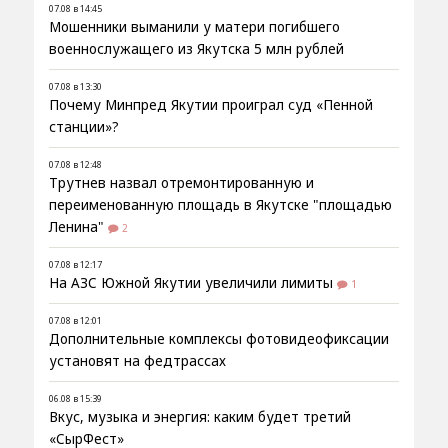
07.08 в 14:45
Мошенники выманили у матери погибшего
военнослужащего из Якутска 5 млн рублей
07.08 в 13:30
Почему Минпред Якутии проиграл суд «Пенной
станции»?
07.08 в 12:48
Трутнев назвал отремонтированную и
переименованную площадь в Якутске "площадью
Ленина"
2
07.08 в 12:17
На АЗС Южной Якутии увеличили лимиты
1
07.08 в 12:01
Дополнительные комплексы фотовидеофиксации
установят на федтрассах
06.08 в 15:39
Вкус, музыка и энергия: каким будет третий
«СырФест»