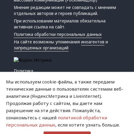
Мнение редакции может не совпадать с мнением
отдельных авторов и героев публикаций.
При использовании материалов обязательна
активная ссылка на сайт.
Политика обработки персональных данных
На сайте возможны упоминания
иноагентов
и
запрещенных организаций
Политика
Экономика
Мы используем cookie-файлы, а также передаем
Жизнь
технические данные о пользователях системам веб-
Происшествия
аналитики (ЯндексМетрика и Liveinternet).
Культура
Продолжая работу с сайтом, вы даете нам
Республика
разрешение на эти действия. Пожалуйста,
Криминал
ознакомьтесь с нашей
политикой обработки
Успех
персональных данных
, если хотите узнать больше.
Хватит это терпеть