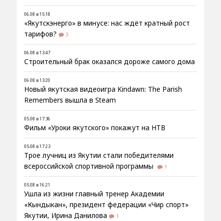
06.08 в 15:18
«Якутскэнерго» в минусе: нас ждёт кратный рост
тарифов?
3
06.08 в 13:47
Строительный брак оказался дороже самого дома
06.08 в 13:20
Новый якутская видеоигра Kindawn: The Parish
Remembers вышла в Steam
05.08 в 17:36
Фильм «Уроки якутского» покажут на НТВ
05.08 в 17:23
Трое лучниц из Якутии стали победителями
всероссийской спортивной программы
1
05.08 в 16:21
Ушла из жизни главный тренер Академии
«Кындыкан», президент федерации «Чир спорт»
Якутии, Ирина Данилова
1