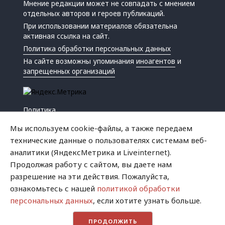
Мнение редакции может не совпадать с мнением
отдельных авторов и героев публикаций.
При использовании материалов обязательна
активная ссылка на сайт.
Политика обработки персональных данных
На сайте возможны упоминания
иноагентов
и
запрещенных организаций
Политика
Экономика
Мы используем cookie-файлы, а также передаем
Жизнь
технические данные о пользователях системам веб-
Происшествия
аналитики (ЯндексМетрика и Liveinternet).
Культура
Продолжая работу с сайтом, вы даете нам
Республика
разрешение на эти действия. Пожалуйста,
Криминал
ознакомьтесь с нашей
политикой обработки
Успех
персональных данных
, если хотите узнать больше.
Хватит это терпеть
ПРОДОЛЖИТЬ
Город