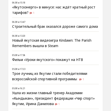
06.08 в 15:18
«Якутскэнерго» в минусе: нас ждёт кратный рост
тарифов?
1
06.08 в 13:47
Строительный брак оказался дороже самого дома
06.08 в 13:20
Новый якутская видеоигра Kindawn: The Parish
Remembers вышла в Steam
05.08 в 17:36
Фильм «Уроки якутского» покажут на НТВ
05.08 в 17:23
Трое лучниц из Якутии стали победителями
всероссийской спортивной программы
1
05.08 в 16:21
Ушла из жизни главный тренер Академии
«Кындыкан», президент федерации «Чир спорт»
Якутии, Ирина Данилова
1