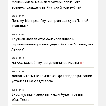
Мошенники выманили у матери погибшего
военнослужащего из Якутска 5 млн рублей
07.08 в 13:30
Почему Минпред Якутии проиграл суд «Пенной
станции»?
07.08 в 12:48
Трутнев назвал отремонтированную и
переименованную площадь в Якутске "площадью
Ленина"
07.08 в 12:17
На АЗС Южной Якутии увеличили лимиты
1
07.08 в 12:01
Дополнительные комплексы фотовидеофиксации
установят на федтрассах
06.08 в 15:39
Вкус, музыка и энергия: каким будет третий
«СырФест»