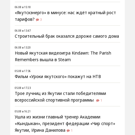
06.08 в 15:18
«Якутскэнерго» в минусе: нас ждёт кратный рост
тарифов?
3
06.08 в 13:47
Строительный брак оказался дороже самого дома
06.08 в 13:20
Новый якутская видеоигра Kindawn: The Parish
Remembers вышла в Steam
05.08 в 17:36
Фильм «Уроки якутского» покажут на НТВ
05.08 в 17:23
Трое лучниц из Якутии стали победителями
всероссийской спортивной программы
1
05.08 в 16:21
Ушла из жизни главный тренер Академии
«Кындыкан», президент федерации «Чир спорт»
Якутии, Ирина Данилова
1