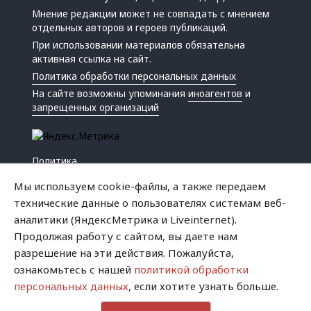
Мнение редакции может не совпадать с мнением
отдельных авторов и героев публикаций.
При использовании материалов обязательна
активная ссылка на сайт.
Политика обработки персональных данных
На сайте возможны упоминания
иноагентов
и
запрещенных организаций
Политика
Экономика
Мы используем cookie-файлы, а также передаем
Жизнь
технические данные о пользователях системам веб-
Происшествия
аналитики (ЯндексМетрика и Liveinternet).
Культура
Продолжая работу с сайтом, вы даете нам
Республика
разрешение на эти действия. Пожалуйста,
Криминал
ознакомьтесь с нашей
политикой обработки
Успех
персональных данных
, если хотите узнать больше.
Хватит это терпеть