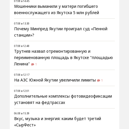
07.08 в 14:45
Мошенники выманили у матери погибшего
военнослужащего из Якутска 5 млн рублей
07.08 в 13:30
Почему Минпред Якутии проиграл суд «Пенной
станции»?
07.08 в 12:48
Трутнев назвал отремонтированную и
переименованную площадь в Якутске "площадью
Ленина"
1
07.08 в 12:17
На АЗС Южной Якутии увеличили лимиты
1
07.08 в 12:01
Дополнительные комплексы фотовидеофиксации
установят на федтрассах
06.08 в 15:39
Вкус, музыка и энергия: каким будет третий
«СырФест»