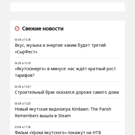
Свежие новости
06.08 в 15:39
Вкус, музыка и энергия: каким будет третий
«СырФест»
06.08 в 15:18
«Якутскэнерго» в минусе: нас ждёт кратный рост
тарифов?
06.08 в 13:47
Строительный брак оказался дороже самого дома
06.08 в 13:20
Новый якутская видеоигра Kindawn: The Parish
Remembers вышла в Steam
05.08 в 17:36
Фильм «Уроки якутского» покажут на НТВ