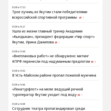
05.08 в 17:23
Трое лучниц из Якутии стали победителями
всероссийской спортивной программы
1
05.08 в 16:21
Ушла из жизни главный тренер Академии
«Кындыкан», президент федерации «Чир спорт»
Якутии, Ирина Данилова
1
05.08 в 15:44
«Внеплановых работ» не обнаружено: митинг
КПРФ перенесли под надуманным предлогом
3
05.08 в 15:02
В Усть-Майском районе пропал пожилой мужчина
05.08 в 14:46
«Ленатурфлот» на мели: ведущий речной
туроператор Якутии уходит под воду
1
05.08 в 14:08
Сотрудник театра пропагандировал среди