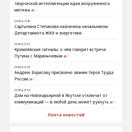
творческой интеллигенции идеи вооруженного
мятежа
1
05.08 в 13:30
Саргылана Степанова назначена начальником
Департамента ЖКХ и энергетики
05.08 в 12:51
Кремлёвские сигналы: о чём говорит встреча
Путина с Маринычевым
7
05.08 в 12:29
Андрею Борисову присвоено звание Героя Труда
России
2
05.08 в 10:53
Дом на Новокарьерной в Якутске отключат от
коммуникаций — в любой день может рухнуть
1
Лента новостей