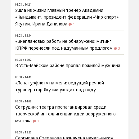
05.08 в 16:21
Ушла из жизни главный тренер Академии
«Кындыкан», президент федерации «Чир спорт»
Якутии, Ирина Данилова
1
05.08 в 15:44
«Внеплановых работ» не обнаружено: митинг
КПРФ перенесли под надуманным предлогом
3
05.08 в 15:02
В Усть-Майском районе пропал пожилой мужчина
05.08 в 14:46
«Ленатурфлот» на мели: ведущий речной
туроператор Якутии уходит под воду
05.08 в 14:08
Сотрудник театра пропагандировал среди
творческой интеллигенции идеи вооруженного
мятежа
1
05.08 в 13:30
Саргылана Степанова назначена начальником