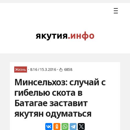
Жизнь
•
8:16 / 15.3.2016
•
6858
Минсельхоз: случай с
гибелью скота в
Батагае заставит
якутян одуматься