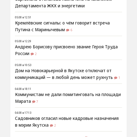
Департамента ЖКХ и энергетики
05.08 в 12:51
Кремлёвские сигналы: о чём говорит встреча
Путина с Маринычевым
6
05.08 в 12:29
Андрею Борисову присвоено звание Героя Труда
России
2
05.08 в 10:53
Дом на Новокарьерной в Якутске отключат от
коммуникаций — в любой день может рухнуть
1
04.08 в 18:11
Коммунистам не дали помитинговать на площади
Марата
7
04.08 в 17:13
Садовников огласил новые кадровые назначения
в мэрии Якутска
2