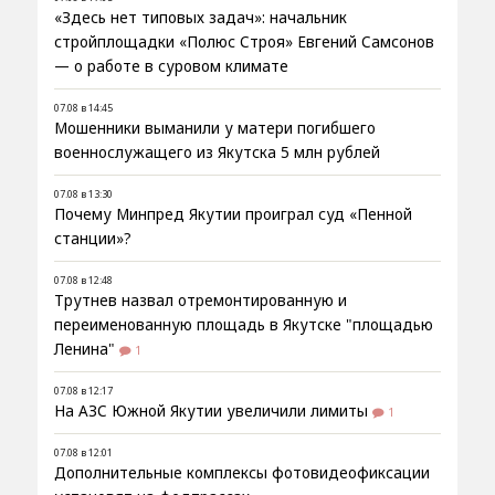
«Здесь нет типовых задач»: начальник
стройплощадки «Полюс Строя» Евгений Самсонов
— о работе в суровом климате
07.08 в 14:45
Мошенники выманили у матери погибшего
военнослужащего из Якутска 5 млн рублей
07.08 в 13:30
Почему Минпред Якутии проиграл суд «Пенной
станции»?
07.08 в 12:48
Трутнев назвал отремонтированную и
переименованную площадь в Якутске "площадью
Ленина"
1
07.08 в 12:17
На АЗС Южной Якутии увеличили лимиты
1
07.08 в 12:01
Дополнительные комплексы фотовидеофиксации