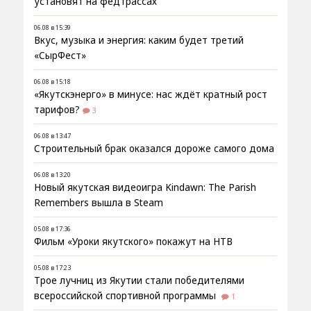
установят на федтрассах
06.08 в 15:39
Вкус, музыка и энергия: каким будет третий
«СырФест»
06.08 в 15:18
«Якутскэнерго» в минусе: нас ждёт кратный рост
тарифов?
3
06.08 в 13:47
Строительный брак оказался дороже самого дома
06.08 в 13:20
Новый якутская видеоигра Kindawn: The Parish
Remembers вышла в Steam
05.08 в 17:36
Фильм «Уроки якутского» покажут на НТВ
05.08 в 17:23
Трое лучниц из Якутии стали победителями
всероссийской спортивной программы
1