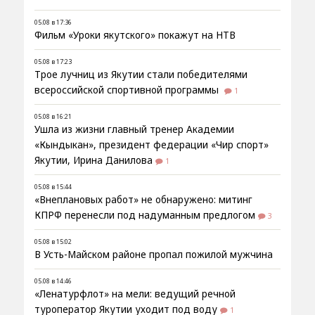
05.08 в 17:36
Фильм «Уроки якутского» покажут на НТВ
05.08 в 17:23
Трое лучниц из Якутии стали победителями
всероссийской спортивной программы
1
05.08 в 16:21
Ушла из жизни главный тренер Академии
«Кындыкан», президент федерации «Чир спорт»
Якутии, Ирина Данилова
1
05.08 в 15:44
«Внеплановых работ» не обнаружено: митинг
КПРФ перенесли под надуманным предлогом
3
05.08 в 15:02
В Усть-Майском районе пропал пожилой мужчина
05.08 в 14:46
«Ленатурфлот» на мели: ведущий речной
туроператор Якутии уходит под воду
1