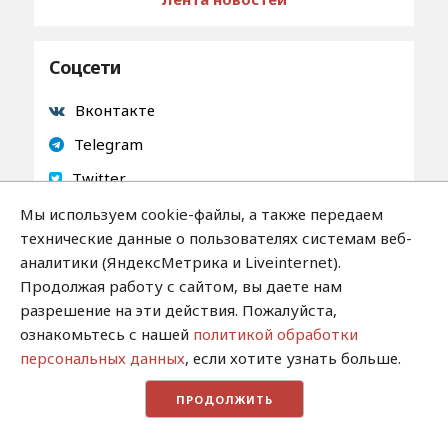
Соцсети
Вконтакте
Telegram
Twitter
Мы используем cookie-файлы, а также передаем
технические данные о пользователях системам веб-
аналитики (ЯндексМетрика и Liveinternet).
2013-2026 / Сетевое издание "Якутия.Инфо"/
Продолжая работу с сайтом, вы даете нам
Новости Якутии и Якутска
разрешение на эти действия. Пожалуйста,
ознакомьтесь с нашей
политикой обработки
Свидетельство о регистрации СМИ ЭЛ № ФС 77 -
персональных данных
, если хотите узнать больше.
62371. Выдано Федеральной службой по надзору в
сфере связи, информационных технологий и
ПРОДОЛЖИТЬ
массовых коммуникаций (Роскомнадзор)
Мнение редакции может не совпадать с мнением