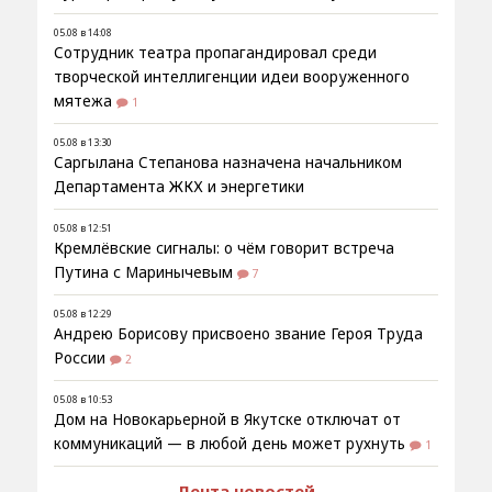
05.08 в 14:08
Сотрудник театра пропагандировал среди
творческой интеллигенции идеи вооруженного
мятежа
1
05.08 в 13:30
Саргылана Степанова назначена начальником
Департамента ЖКХ и энергетики
05.08 в 12:51
Кремлёвские сигналы: о чём говорит встреча
Путина с Маринычевым
7
05.08 в 12:29
Андрею Борисову присвоено звание Героя Труда
России
2
05.08 в 10:53
Дом на Новокарьерной в Якутске отключат от
коммуникаций — в любой день может рухнуть
1
Лента новостей