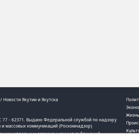
/ Новости Якутии и Якутска
Полит
Эконо
Жизн
 77 - 62371. Выдано Федеральной службой по надзору
Проис
й и массовых коммуникаций (Роскомнадзор)
Культ
ением отдельных авторов и героев публикаций.
Респу