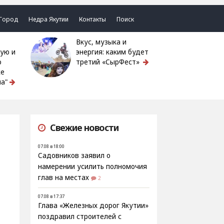
Город
Недра Якутии
Контакты
Поиск
Вкус, музыка и
ую и
энергия: каким будет
ю
третий «СырФест»
ке
а"
Свежие новости
07.08 в 18:00
Садовников заявил о
намерении усилить полномочия
глав на местах
2
07.08 в 17:37
Глава «Железных дорог Якутии»
поздравил строителей с