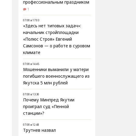
профессиональным праздником
1
07.08 в 17:03
«Здесь нет типовых задач»:
начальник стройплощадки
«Полюс Строя» Евгений
Самсонов — о работе в суровом
климате
07.08 в 14:45
Мошенники выманили у матери
погибшего военнослужащего из
Якутска 5 млн рублей
07.08 в 13:30
Почему Минпред Якутии
проиграл суд «Пенной
станции»?
07.08 в 12:48
Трутнев назвал