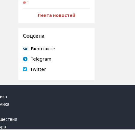
1
Лента новостей
Соцсети
Вконтакте
Telegram
Twitter
ика
мика
ь
шествия
ура
блика