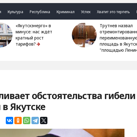
я
Культура
Республика
Криминал
Успех
Хватит это терпеть
«Якутскэнерго» в
Трутнев назвал
минусе: нас ждёт
отремонтированн
кратный рост
переименованну
тарифов?
площадь в Якутс
"площадью Ленин
ливает обстоятельства гибели
в Якутске