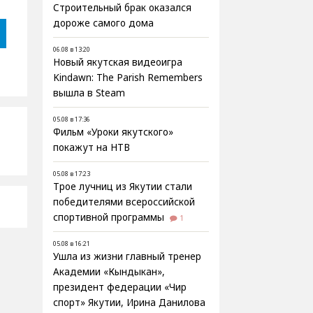
Строительный брак оказался
дороже самого дома
06.08 в 13:20
Новый якутская видеоигра
Kindawn: The Parish Remembers
вышла в Steam
05.08 в 17:36
Фильм «Уроки якутского»
покажут на НТВ
05.08 в 17:23
Трое лучниц из Якутии стали
победителями всероссийской
спортивной программы
1
05.08 в 16:21
Ушла из жизни главный тренер
Академии «Кындыкан»,
президент федерации «Чир
спорт» Якутии, Ирина Данилова