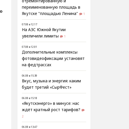
отремонтированную и
переименованную площадь в
о
Якутске "площадью Ленина"
1
07.08 в 12:17
На АЗС Южной Якутии
увеличили лимиты
1
07.08 в 12:01
Дополнительные комплексы
фотовидеофиксации установят
на федтрассах
06.08 в 15:39
Вкус, музыка и энергия: каким
будет третий «СырФест»
06.08 в 15:18
«Якутскэнерго» в минусе: нас
ждёт кратный рост тарифов?
2
06.08 в 13:47