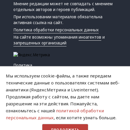
Мнение редакции может не совпадать с мнением
отдельных авторов и героев публикаций.
При использовании материалов обязательна
активная ссылка на сайт.
Политика обработки персональных данных
На сайте возможны упоминания
иноагентов
и
запрещенных организаций
Политика
Экономика
Мы используем cookie-файлы, а также передаем
Жизнь
технические данные о пользователях системам веб-
Происшествия
аналитики (ЯндексМетрика и Liveinternet).
Культура
Продолжая работу с сайтом, вы даете нам
Республика
разрешение на эти действия. Пожалуйста,
Криминал
ознакомьтесь с нашей
политикой обработки
Успех
персональных данных
, если хотите узнать больше.
Хватит это терпеть
ПРОДОЛЖИТЬ