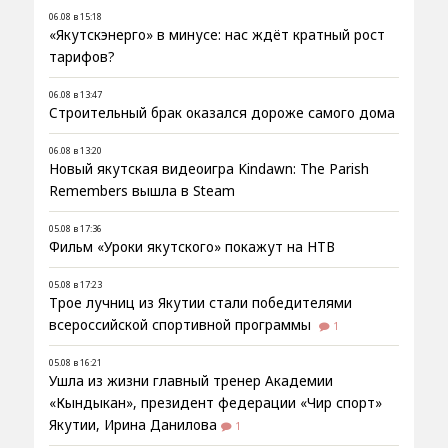
06.08 в 15:18
«Якутскэнерго» в минусе: нас ждёт кратный рост
тарифов?
06.08 в 13:47
Строительный брак оказался дороже самого дома
06.08 в 13:20
Новый якутская видеоигра Kindawn: The Parish
Remembers вышла в Steam
05.08 в 17:36
Фильм «Уроки якутского» покажут на НТВ
05.08 в 17:23
Трое лучниц из Якутии стали победителями
всероссийской спортивной программы
1
05.08 в 16:21
Ушла из жизни главный тренер Академии
«Кындыкан», президент федерации «Чир спорт»
Якутии, Ирина Данилова
1