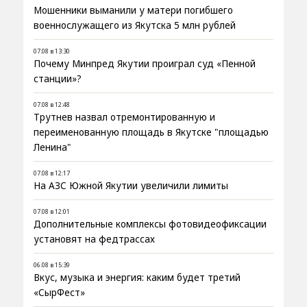
Мошенники выманили у матери погибшего
военнослужащего из Якутска 5 млн рублей
07.08 в 13:30
Почему Минпред Якутии проиграл суд «Пенной
станции»?
07.08 в 12:48
Трутнев назвал отремонтированную и
переименованную площадь в Якутске "площадью
Ленина"
07.08 в 12:17
На АЗС Южной Якутии увеличили лимиты
07.08 в 12:01
Дополнительные комплексы фотовидеофиксации
установят на федтрассах
06.08 в 15:39
Вкус, музыка и энергия: каким будет третий
«СырФест»