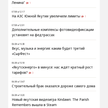
Ленина"
1
07.08 в 12:17
На АЗС Южной Якутии увеличили лимиты
1
07.08 в 12:01
Дополнительные комплексы фотовидеофиксации
установят на федтрассах
06.08 в 15:39
Вкус, музыка и энергия: каким будет третий
«СырФест»
06.08 в 15:18
«Якутскэнерго» в минусе: нас ждёт кратный рост
тарифов?
3
06.08 в 13:47
Строительный брак оказался дороже самого дома
06.08 в 13:20
Новый якутская видеоигра Kindawn: The Parish
Remembers вышла в Steam