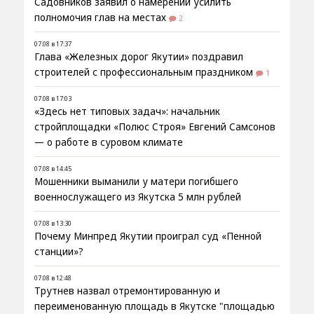
Садовников заявил о намерении усилить
полномочия глав на местах
2
07.08 в 17:37
Глава «Железных дорог Якутии» поздравил
строителей с профессиональным праздником
1
07.08 в 17:03
«Здесь нет типовых задач»: начальник
стройплощадки «Полюс Строя» Евгений Самсонов
— о работе в суровом климате
07.08 в 14:45
Мошенники выманили у матери погибшего
военнослужащего из Якутска 5 млн рублей
07.08 в 13:30
Почему Минпред Якутии проиграл суд «Пенной
станции»?
07.08 в 12:48
Трутнев назвал отремонтированную и
переименованную площадь в Якутске "площадью