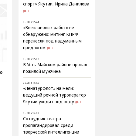
спорт» Якутии, Ирина Данилова
1
05.08 в 15:44
«Внеплановых работ» не
обнаружено: митинг КПРФ
перенесли под надуманным
предлогом
3
05.08 в 15:02
В Усть-Майском районе пропал
пожилой мужчина
fo
х
05.08 в 14:46
«Ленатурфлот» на мели:
ведущий речной туроператор
и
Якутии уходит под воду
1
05.08 в 14:08
Сотрудник театра
пропагандировал среди
творческой интеллигенции