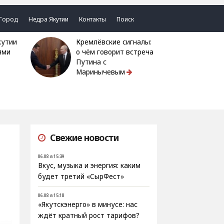
Город
Недра Якутии
Контакты
Поиск
Кремлёвские сигналы:
ями
о чём говорит встреча
Путина с
Маринычевым
Свежие новости
06.08 в 15:39
Вкус, музыка и энергия: каким
будет третий «СырФест»
06.08 в 15:18
«Якутскэнерго» в минусе: нас
ждёт кратный рост тарифов?