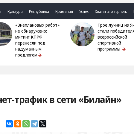
я
Культура
Республика
Криминал
Успех
Хватит это терпеть
«Внеплановых работ»
Трое лучниц из Якутии
не обнаружено:
стали победител
митинг КПРФ
всероссийской
перенесли под
спортивной
надуманным
программы
предлогом
ет-трафик в сети «Билайн»