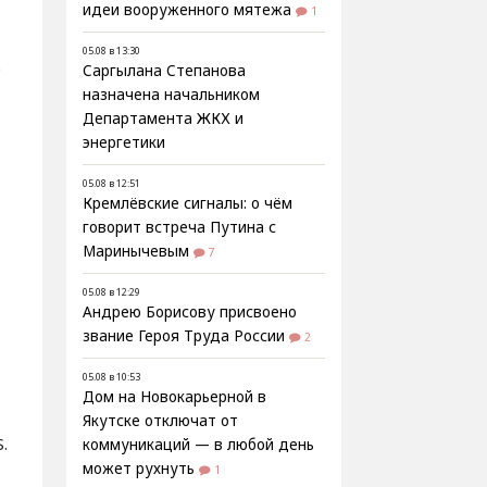
идеи вооруженного мятежа
1
05.08 в 13:30
о
Саргылана Степанова
назначена начальником
Департамента ЖКХ и
энергетики
05.08 в 12:51
Кремлёвские сигналы: о чём
говорит встреча Путина с
Маринычевым
7
05.08 в 12:29
Андрею Борисову присвоено
звание Героя Труда России
2
05.08 в 10:53
Дом на Новокарьерной в
Якутске отключат от
.
коммуникаций — в любой день
может рухнуть
1