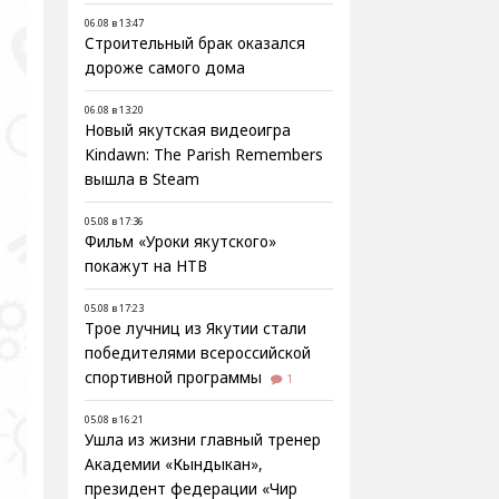
06.08 в 13:47
Строительный брак оказался
дороже самого дома
06.08 в 13:20
Новый якутская видеоигра
Kindawn: The Parish Remembers
вышла в Steam
05.08 в 17:36
Фильм «Уроки якутского»
покажут на НТВ
05.08 в 17:23
Трое лучниц из Якутии стали
победителями всероссийской
спортивной программы
1
05.08 в 16:21
Ушла из жизни главный тренер
Академии «Кындыкан»,
президент федерации «Чир