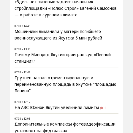
«Здесь нет типовых задач»: начальник
стройплощадки «Полюс Строя» Евгений Самсонов
— о работе в суровом климате
07.08 в 14:45
Мошенники выманили у матери погибшего
военнослужащего из Якутска 5 млн рублей
07.08 в 13:30
Почему Минпред Якутии проиграл суд «Пенной
станции»?
07.08 в 12:48
Трутнев назвал отремонтированную и
переименованную площадь в Якутске "площадью
Ленина"
07.08 в 12:17
На АЗС Южной Якутии увеличили лимиты
1
07.08 в 12:01
Дополнительные комплексы фотовидеофиксации
установят на федтрассах