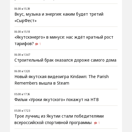
06.08 в 15:39
Вкус, музыка и энергия: каким будет третий
«СырФест»
06.08 в 15:18
«Якутскэнерго» в минусе: нас ждёт кратный рост
тарифов?
1
06.08 в 13:47
Строительный брак оказался дороже самого дома
06.08 в 13:20
Новый якутская видеоигра Kindawn: The Parish
Remembers вышла в Steam
05.08 в 17:36
Фильм «Уроки якутского» покажут на НТВ
05.08 в 17:23
Трое лучниц из Якутии стали победителями
всероссийской спортивной программы
1