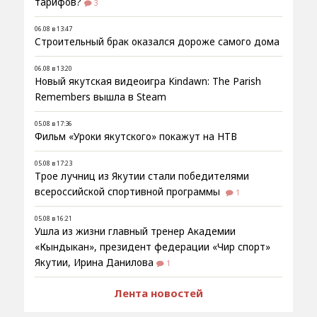
тарифов?
3
06.08 в 13:47
Строительный брак оказался дороже самого дома
06.08 в 13:20
Новый якутская видеоигра Kindawn: The Parish
Remembers вышла в Steam
05.08 в 17:36
Фильм «Уроки якутского» покажут на НТВ
05.08 в 17:23
Трое лучниц из Якутии стали победителями
всероссийской спортивной программы
1
05.08 в 16:21
Ушла из жизни главный тренер Академии
«Кындыкан», президент федерации «Чир спорт»
Якутии, Ирина Данилова
1
Лента новостей