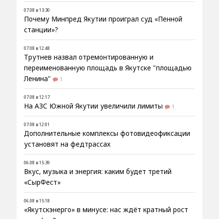
07.08 в 13:30
Почему Минпред Якутии проиграл суд «Пенной
станции»?
07.08 в 12:48
Трутнев назвал отремонтированную и
переименованную площадь в Якутске "площадью
Ленина"
1
07.08 в 12:17
На АЗС Южной Якутии увеличили лимиты
1
07.08 в 12:01
Дополнительные комплексы фотовидеофиксации
установят на федтрассах
06.08 в 15:39
Вкус, музыка и энергия: каким будет третий
«СырФест»
06.08 в 15:18
«Якутскэнерго» в минусе: нас ждёт кратный рост