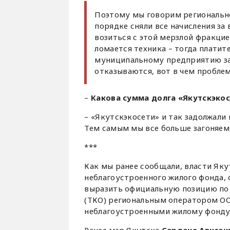
Поэтому мы говорим региональн
порядке сняли все начисления за
возиться с этой мерзлой фракцие
ломается техника – тогда платит
муниципальному предприятию зат
отказываются, вот в чем проблем
–
Какова сумма долга «Якутскэко
– «Якутскэкосети» и так задолжал
Тем самым мы все больше загоняем
***
Как мы ранее сообщали, власти Яку
неблагоустроенного жилого фонда,
выразить официальную позицию по
(ТКО) региональным оператором ОО
неблагоустроенными жилому фонду
Ранее мэр Якутска
Сардана Авксен