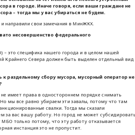
ора в городе. Иначе говоря, если ваши граждане не
ора – тогда мы у вас убираться не будем.
 и направили свои замечания в МинЖКХ.
овато несовершенство федерального
) – это специфика нашего города и в целом нашей
ий Крайнего Севера должен быть выделен отдельный вид
ь к раздельному сбору мусора, мусорный оператор не
?
 не имеет права в одностороннем порядке снимать
 Но мы все равно убираем эти завалы, потому что там
санкционированные свалки. Тогда мы сказали
ем за вас вашу работу. Но город не может субсидироват
 МБО только потому, что эту работу отказывается
орная инстанция это не пропустит.