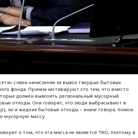
осети» сняли начисление за вывоз твердых бытовых
ного фонда. Причем мотивируют это тем, что вместо
оторые должен вывозить региональный мусорный
овые отходы. Они говорят, что люди выбрасывают в
р), но и жидкие бытовые отходы – иначе говоря, помои.
ую мусорную массу.
оворит о том, что эта масса не является ТКО, поэтому в