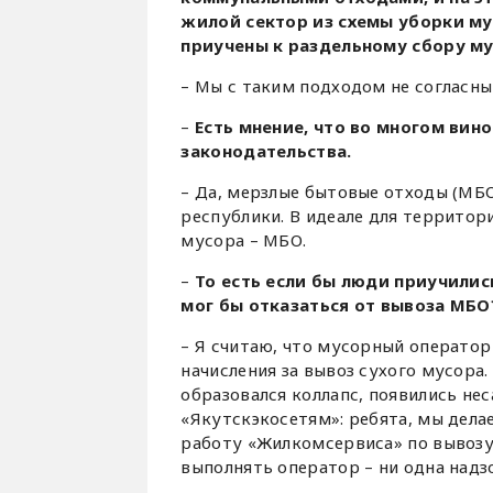
жилой сектор из схемы уборки мус
приучены к раздельному сбору мус
– Мы с таким подходом не согласны
–
Есть мнение, что во многом вин
законодательства.
– Да, мерзлые бытовые отходы (МБО
республики. В идеале для территор
мусора – МБО.
–
То есть если бы люди приучилис
мог бы отказаться от вывоза МБО
– Я считаю, что мусорный оператор
начисления за вывоз сухого мусора.
образовался коллапс, появились не
«Якутскэкосетям»: ребята, мы дела
работу «Жилкомсервиса» по вывозу
выполнять оператор – ни одна надз