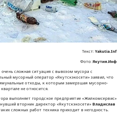
Текст:
Yakutia.In
Фото:
Якутия.Ин
 очень сложная ситуация с вывозом мусора с
льный мусорный оператор «Якутскэкосети» заявил, что
ммунальные отходы, к которым замерзшая мусорно-
 квартале не относится.
атора выполняет городское предприятие «Жилкомсервис»
инувший вторник директор «Якутскэкосети»
Владислав
 таких сложных работ техника приходит в негодность.