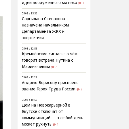
идеи вооруженного мятежа
1
05.08 в 13:30
Саргылана Степанова
назначена начальником
Департамента ЖКХ и
энергетики
05.08 в 12:51
Кремлёвские сигналы: о чём
говорит встреча Путина с
Маринычевым
7
05.08 в 12:29
Андрею Борисову присвоено
звание Героя Труда России
2
05.08 в 10:53
Дом на Новокарьерной в
Якутске отключат от
коммуникаций — в любой день
может рухнуть
1