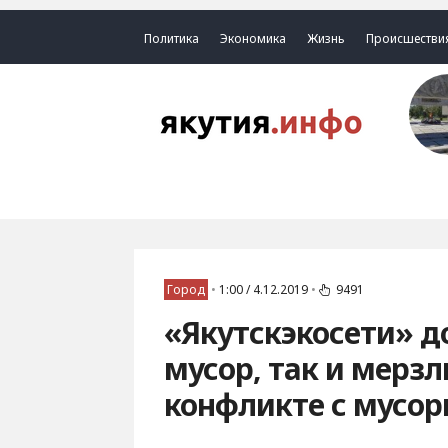
Политика
Экономика
Жизнь
Происшестви
Город
•
1:00 / 4.12.2019
•
9491
«Якутскэкосети» д
мусор, так и мерзл
конфликте с мусо