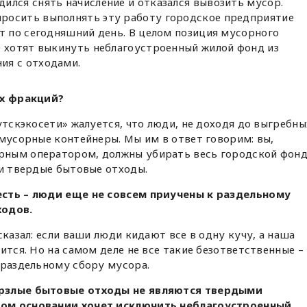
ился снять начисление и отказался вывозить мусор.
росить выполнять эту работу городское предприятие
т по сегодняшний день. В целом позиция мусорного
е хотят выкинуть неблагоустроенный жилой фонд из
ия с отходами.
их фракций?
утскэкосети» жалуется, что люди, не доходя до выгребны
 мусорные контейнеры. Мы им в ответ говорим: вы,
рным оператором, должны убирать весь городской фонд
ли твердые бытовые отходы.
есть – люди еще не совсем приучены к раздельному
ходов.
сказал: если ваши люди кидают все в одну кучу, а наша
ится. Но на самом деле не все такие безответственные –
 раздельному сбору мусора.
рзлые бытовые отходы не являются твердыми
том основании хочет исключить неблагоустроенный