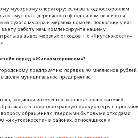
ому мусорному оператору: если вы в одностороннем
 вывоз мусора с деревянного фонда и вам не хочется
й из сухого мусора и мерзлых помоев, поскольку у вас
е за эту работу нам. Компенсируйте нашему
раты за вывоз мерзлых отходов. Но «Якутскэкосети»
а.
сетей» перед «Жилкомсервисом»?
и городскому предприятию порядка 40 миллионов рублей.
 в долги муниципальное предприятие.
тска, защищая интересы и законные права жителей
 обратились в природоохранную прокуратуру с просьбо
 вопросу обращения с твердыми бытовыми отходами
О «Якутскэкосети» в районах, относящихся к
.
тьева
назвала позицию мусорного оператора