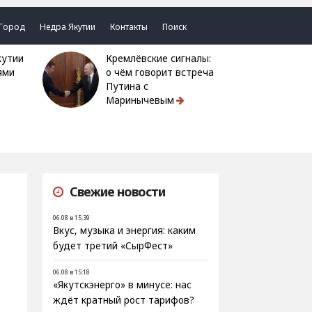
Город
Недра Якутии
Контакты
Поиск
Кремлёвские сигналы:
ями
о чём говорит встреча
Путина с
Маринычевым
Свежие новости
06.08 в 15:39
Вкус, музыка и энергия: каким
будет третий «СырФест»
06.08 в 15:18
«Якутскэнерго» в минусе: нас
ждёт кратный рост тарифов?