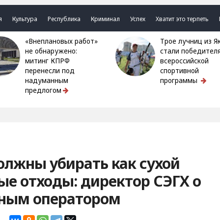
я
Культура
Республика
Криминал
Успех
Хватит это терпеть
«Внеплановых работ»
Трое лучниц из Якутии
не обнаружено:
стали победител
митинг КПРФ
всероссийской
перенесли под
спортивной
надуманным
программы
предлогом
олжны убирать как сухой
ые отходы: директор СЭГХ о
рным оператором