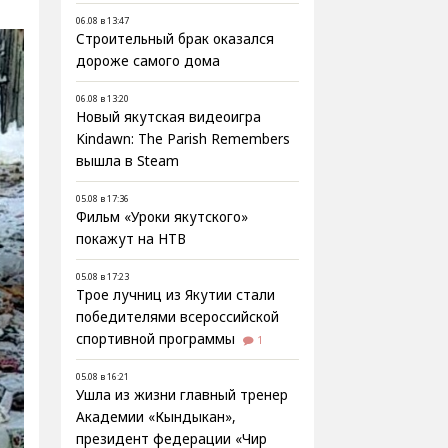
06.08 в 13:47
Строительный брак оказался
дороже самого дома
06.08 в 13:20
Новый якутская видеоигра
Kindawn: The Parish Remembers
вышла в Steam
05.08 в 17:36
Фильм «Уроки якутского»
покажут на НТВ
05.08 в 17:23
Трое лучниц из Якутии стали
победителями всероссийской
спортивной программы
1
05.08 в 16:21
Ушла из жизни главный тренер
Академии «Кындыкан»,
президент федерации «Чир