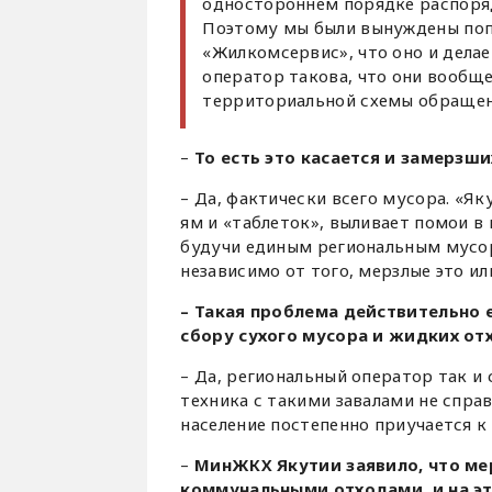
одностороннем порядке распоряд
Поэтому мы были вынуждены поп
«Жилкомсервис», что оно и делае
оператор такова, что они вообщ
территориальной схемы обращен
–
То есть это касается и замерзш
– Да, фактически всего мусора. «Як
ям и «таблеток», выливает помои в
будучи единым региональным мусо
независимо от того, мерзлые это и
– Такая проблема действительно 
сбору сухого мусора и жидких от
– Да, региональный оператор так и 
техника с такими завалами не справ
население постепенно приучается к
–
МинЖКХ Якутии заявило, что ме
коммунальными отходами, и на э