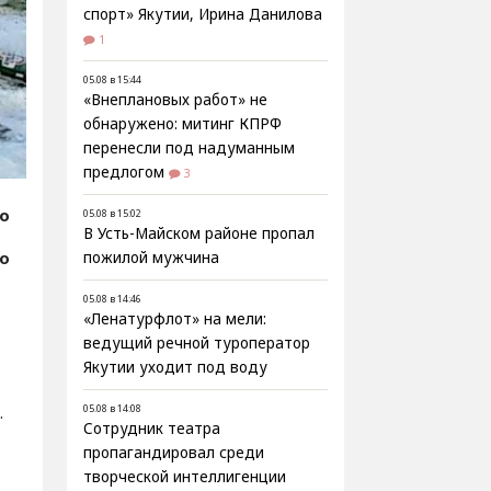
спорт» Якутии, Ирина Данилова
1
05.08 в 15:44
«Внеплановых работ» не
обнаружено: митинг КПРФ
перенесли под надуманным
предлогом
3
fo
05.08 в 15:02
В Усть-Майском районе пропал
фо
пожилой мужчина
05.08 в 14:46
«Ленатурфлот» на мели:
ведущий речной туроператор
Якутии уходит под воду
.
05.08 в 14:08
Сотрудник театра
пропагандировал среди
творческой интеллигенции