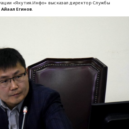
уации «Якутия.Инфо» высказал директор Службы
а
Айаал Егинов
.