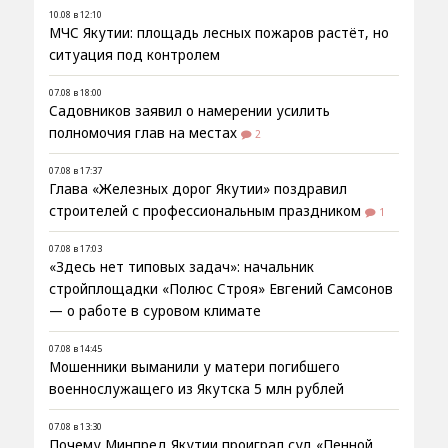
10.08 в 12:10
МЧС Якутии: площадь лесных пожаров растёт, но
ситуация под контролем
07.08 в 18:00
Садовников заявил о намерении усилить
полномочия глав на местах
2
07.08 в 17:37
Глава «Железных дорог Якутии» поздравил
строителей с профессиональным праздником
1
07.08 в 17:03
«Здесь нет типовых задач»: начальник
стройплощадки «Полюс Строя» Евгений Самсонов
— о работе в суровом климате
07.08 в 14:45
Мошенники выманили у матери погибшего
военнослужащего из Якутска 5 млн рублей
07.08 в 13:30
Почему Минпред Якутии проиграл суд «Пенной