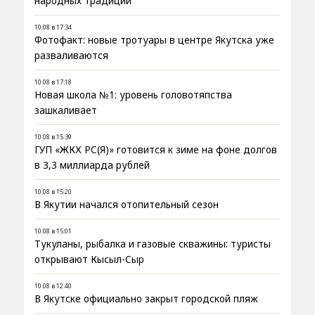
народных традиций
10.08 в 17:34
Фотофакт: новые тротуары в центре Якутска уже
разваливаются
10.08 в 17:18
Новая школа №1: уровень головотяпства
зашкаливает
10.08 в 15:39
ГУП «ЖКХ РС(Я)» готовится к зиме на фоне долгов
в 3,3 миллиарда рублей
10.08 в 15:20
В Якутии начался отопительный сезон
10.08 в 15:01
Тукуланы, рыбалка и газовые скважины: туристы
открывают Кысыл-Сыр
10.08 в 12:40
В Якутске официально закрыт городской пляж