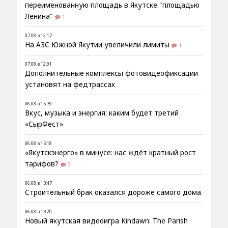
переименованную площадь в Якутске "площадью
Ленина"
1
07.08 в 12:17
На АЗС Южной Якутии увеличили лимиты
1
07.08 в 12:01
Дополнительные комплексы фотовидеофиксации
установят на федтрассах
06.08 в 15:39
Вкус, музыка и энергия: каким будет третий
«СырФест»
06.08 в 15:18
«Якутскэнерго» в минусе: нас ждёт кратный рост
тарифов?
3
06.08 в 13:47
Строительный брак оказался дороже самого дома
06.08 в 13:20
Новый якутская видеоигра Kindawn: The Parish