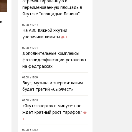
отремонтированную и
переименованную площадь в
Якутске "площадью Ленина"
fo
07.08 в 12:17
На АЗС Южной Якутии
увеличили лимиты
1
07.08 в 12:01
Дополнительные комплексы
фотовидеофиксации установят
на федтрассах
06.08 в 15:39
Вкус, музыка и энергия: каким
будет третий «СырФест»
06.08 в 15:18
«Якутскэнерго» в минусе: нас
ждёт кратный рост тарифов?
1
06.08 в 13:47