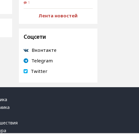
1
Лента новостей
Соцсети
Вконтакте
Telegram
Twitter
ика
мика
ь
шествия
ура
блика