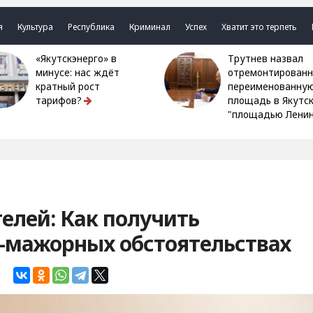
я
Культура
Республика
Криминал
Успех
Хватит это терпеть
«Якутскэнерго» в
Трутнев назвал
минусе: нас ждёт
отремонтированн
кратный рост
переименованну
тарифов?
площадь в Якутс
"площадью Ленин
елей: Как получить
-мажорных обстоятельствах