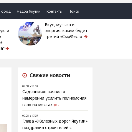
Город
Недра Якутии
Контакты
Поиск
Вкус, музыка и
ую и
энергия: каким будет
ю
третий «СырФест»
ке
а"
Свежие новости
07.08 в 18:00
Садовников заявил о
намерении усилить полномочия
глав на местах
2
07.08 в 17:37
Глава «Железных дорог Якутии»
поздравил строителей с