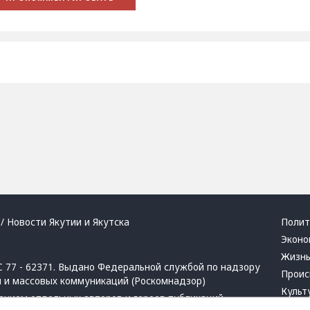
/ Новости Якутии и Якутска
Полит
Эконо
Жизн
 77 - 62371. Выдано Федеральной службой по надзору
Проис
й и массовых коммуникаций (Роскомнадзор)
Культ
ением отдельных авторов и героев публикаций.
Респу