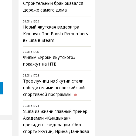
Строительный брак оказался
дороже самого дома
06.08 в 13:20
Новый якутская видеоигра
Kindawn: The Parish Remembers
вышла в Steam
05.08 в 17:36
Фильм «Уроки якутского»
покажут на НТВ
05.08 в 17:23
Трое лучниц из Якутии стали
победителями всероссийской
спортивной программы
1
05.08 в 16:21
Ушла из жизни главный тренер
Академии «Кындыкан»,
президент федерации «Чир
спорт» Якутии, Ирина Данилова