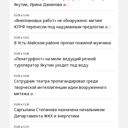
Якутии, Ирина Данилова
1
05.08 в 15:44
«Внеплановых работ» не обнаружено: митинг
КПРФ перенесли под надуманным предлогом
3
05.08 в 15:02
В Усть-Майском районе пропал пожилой мужчина
05.08 в 14:46
«Ленатурфлот» на мели: ведущий речной
туроператор Якутии уходит под воду
05.08 в 14:08
Сотрудник театра пропагандировал среди
творческой интеллигенции идеи вооруженного
мятежа
1
05.08 в 13:30
Саргылана Степанова назначена начальником
Департамента ЖКХ и энергетики
05.08 в 12:51