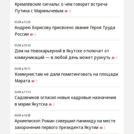
Кремлёвские сигналы: о чём говорит встреча
Путина с Маринычевым
6
05.08 в 12:29
Андрею Борисову присвоено звание Героя Труда
России
2
05.08 в 10:53
Дом на Новокарьерной в Якутске отключат от
коммуникаций — в любой день может рухнуть
1
04.08 в 18:11
Коммунистам не дали помитинговать на площади
Марата
7
04.08 в 17:13
Садовников огласил новые кадровые назначения
в мэрии Якутска
2
04.08 в 14:58
Архиепископ Роман совершил панихиду на месте
захоронения первого президента Якутии
2