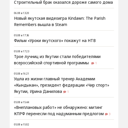
Строительный брак оказался дороже самого дома
06.08 в 13:20
Новый якутская видеоигра Kindawn: The Parish
Remembers вышла в Steam
05.08 в 17:36
Фильм «Уроки якутского» покажут на НТВ
05.08 в 17:23
Трое лучниц из Якутии стали победителями
всероссийской спортивной программы
1
05.08 в 16:21
Ушла из жизни главный тренер Академии
«Кындыкан», президент федерации «Чир спорт»
Якутии, Ирина Данилова
1
05.08 в 15:44
«Внеплановых работ» не обнаружено: митинг
КПРФ перенесли под надуманным предлогом
3
05.08 в 15:02