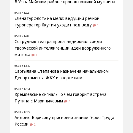
В Усть-Майском районе пропал пожилой мужчина
05.08 в 14:46
«Ленатурфлот» на мели: ведущий речной
туроператор Якутии уходит под воду
1
05.08 в 14:08
Сотрудник театра пропагандировал среди
творческой интеллигенции идеи вооруженного
мятежа
1
05.08 в 13:30
Саргылана Степанова назначена начальником
Департамента ЖКХ и энергетики
05.08 в 12:51
Кремлёвские сигналы: о чём говорит встреча
Путина с Маринычевым
7
05.08 в 12:29
Андрею Борисову присвоено звание Героя Труда
России
2