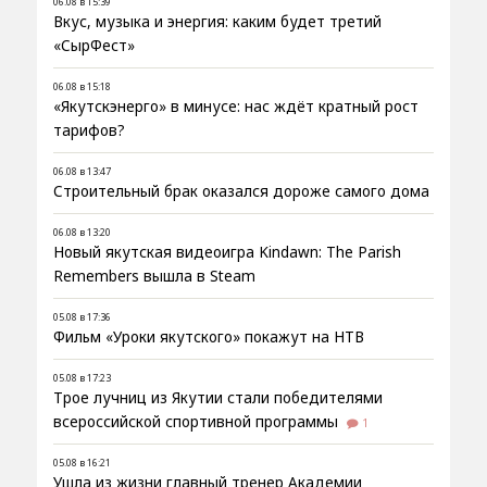
06.08 в 15:39
Вкус, музыка и энергия: каким будет третий
«СырФест»
06.08 в 15:18
«Якутскэнерго» в минусе: нас ждёт кратный рост
тарифов?
06.08 в 13:47
Строительный брак оказался дороже самого дома
06.08 в 13:20
Новый якутская видеоигра Kindawn: The Parish
Remembers вышла в Steam
05.08 в 17:36
Фильм «Уроки якутского» покажут на НТВ
05.08 в 17:23
Трое лучниц из Якутии стали победителями
всероссийской спортивной программы
1
05.08 в 16:21
Ушла из жизни главный тренер Академии