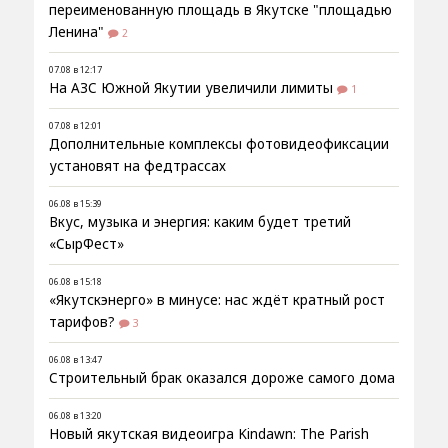
переименованную площадь в Якутске "площадью
Ленина"
2
07.08 в 12:17
На АЗС Южной Якутии увеличили лимиты
1
07.08 в 12:01
Дополнительные комплексы фотовидеофиксации
установят на федтрассах
06.08 в 15:39
Вкус, музыка и энергия: каким будет третий
«СырФест»
06.08 в 15:18
«Якутскэнерго» в минусе: нас ждёт кратный рост
тарифов?
3
06.08 в 13:47
Строительный брак оказался дороже самого дома
06.08 в 13:20
Новый якутская видеоигра Kindawn: The Parish