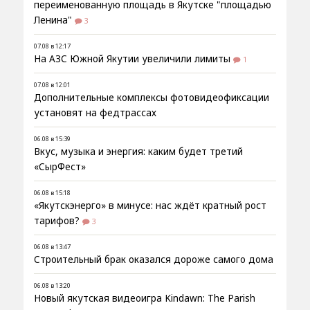
переименованную площадь в Якутске "площадью
Ленина"
3
07.08 в 12:17
На АЗС Южной Якутии увеличили лимиты
1
07.08 в 12:01
Дополнительные комплексы фотовидеофиксации
установят на федтрассах
06.08 в 15:39
Вкус, музыка и энергия: каким будет третий
«СырФест»
06.08 в 15:18
«Якутскэнерго» в минусе: нас ждёт кратный рост
тарифов?
3
06.08 в 13:47
Строительный брак оказался дороже самого дома
06.08 в 13:20
Новый якутская видеоигра Kindawn: The Parish