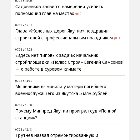
07.08 в 18:00
Садовников заявил о намерении усилить
полномочия глав на местах
2
07.08 в 17:37
Глава «Железных дорог Якутии» поздравил
строителей с профессиональным праздником
1
07.08 в 17:03
«Здесь нет типовых задач»: начальник
стройплощадки «Полюс Строя» Евгений Самсонов
— о работе в суровом климате
07.08 в 14:45
Мошенники выманили у матери погибшего
военнослужащего из Якутска 5 млн рублей
07.08 в 13:30
Почему Минпред Якутии проиграл суд «Пенной
станции»?
07.08 в 12:48
Трутнев назвал отремонтированную и