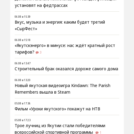
установят на федтрассах
06.08 в 15:39
Вкус, музыка и энергия: каким будет третий
«СырФест»
06.08 в 15:18
«Якутскэнерго» в минусе: нас ждёт кратный рост
тарифов?
3
06.08 в 13:47
Строительный брак оказался дороже самого дома
06.08 в 13:20
Новый якутская видеоигра Kindawn: The Parish
Remembers вышла в Steam
05.08 в 17:36
Фильм «Уроки якутского» покажут на НТВ
05.08 в 17:23
Трое лучниц из Якутии стали победителями
всероссийской спортивной программы
1