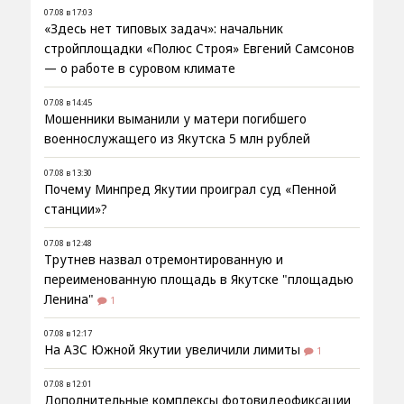
07.08 в 17:03
«Здесь нет типовых задач»: начальник
стройплощадки «Полюс Строя» Евгений Самсонов
— о работе в суровом климате
07.08 в 14:45
Мошенники выманили у матери погибшего
военнослужащего из Якутска 5 млн рублей
07.08 в 13:30
Почему Минпред Якутии проиграл суд «Пенной
станции»?
07.08 в 12:48
Трутнев назвал отремонтированную и
переименованную площадь в Якутске "площадью
Ленина"
1
07.08 в 12:17
На АЗС Южной Якутии увеличили лимиты
1
07.08 в 12:01
Дополнительные комплексы фотовидеофиксации