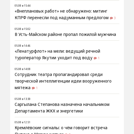
05.08 в 15:44
«Внеплановых работ» не обнаружено: митинг
КПРФ перенесли под надуманным предлогом
3
05.08 в 15:02
В Усть-Майском районе пропал пожилой мужчина
05.08 в 14:46
«Ленатурфлот» на мели: ведущий речной
туроператор Якутии уходит под воду
1
05.08 в 14:08
Сотрудник театра пропагандировал среди
творческой интеллигенции идеи вооруженного
мятежа
1
05.08 в 13:30
Саргылана Степанова назначена начальником
Департамента ЖКХ и энергетики
05.08 в 12:51
Кремлёвские сигналы: о чём говорит встреча