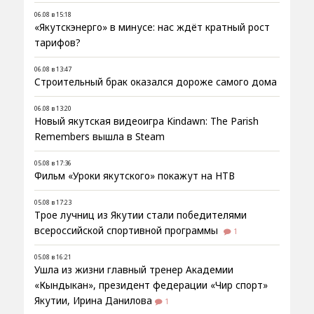
06.08 в 15:18
«Якутскэнерго» в минусе: нас ждёт кратный рост
тарифов?
06.08 в 13:47
Строительный брак оказался дороже самого дома
06.08 в 13:20
Новый якутская видеоигра Kindawn: The Parish
Remembers вышла в Steam
05.08 в 17:36
Фильм «Уроки якутского» покажут на НТВ
05.08 в 17:23
Трое лучниц из Якутии стали победителями
всероссийской спортивной программы
1
05.08 в 16:21
Ушла из жизни главный тренер Академии
«Кындыкан», президент федерации «Чир спорт»
Якутии, Ирина Данилова
1