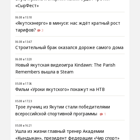
«СырФест»
06.08 в 15:18
«Якутскэнерго» в минусе: нас ждёт кратный рост
тарифов?
3
06.08 в 13:47
Строительный брак оказался дороже самого дома
06.08 в 13:20
Новый якутская видеоигра Kindawn: The Parish
Remembers вышла в Steam
05.08 в 17:36
Фильм «Уроки якутского» покажут на НТВ
05.08 в 17:23
Трое лучниц из Якутии стали победителями
всероссийской спортивной программы
1
05.08 в 16:21
Ушла из жизни главный тренер Академии
«Кындыкан», президент федерации «Чир спорт»