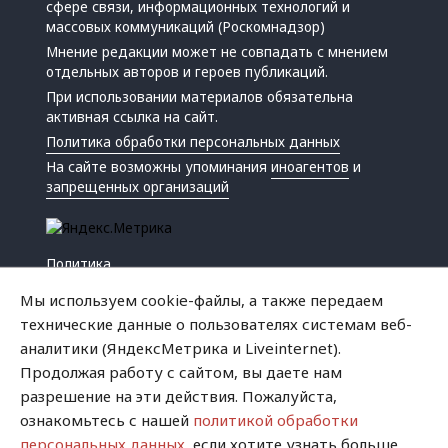
сфере связи, информационных технологий и
массовых коммуникаций (Роскомнадзор)
Мнение редакции может не совпадать с мнением
отдельных авторов и героев публикаций.
При использовании материалов обязательна
активная ссылка на сайт.
Политика обработки персональных данных
На сайте возможны упоминания
иноагентов
и
запрещенных организаций
Политика
Экономика
Мы используем cookie-файлы, а также передаем
Жизнь
технические данные о пользователях системам веб-
Происшествия
аналитики (ЯндексМетрика и Liveinternet).
Культура
Продолжая работу с сайтом, вы даете нам
Республика
разрешение на эти действия. Пожалуйста,
Криминал
ознакомьтесь с нашей
политикой обработки
Успех
персональных данных
, если хотите узнать больше.