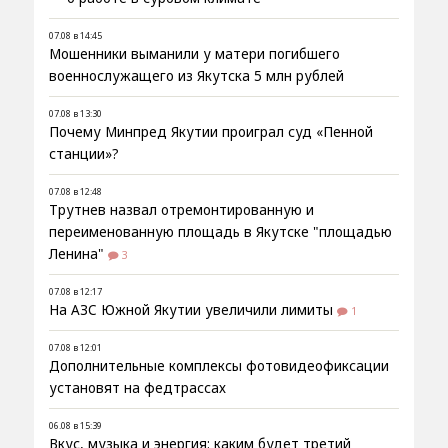
07.08 в 14:45
Мошенники выманили у матери погибшего
военнослужащего из Якутска 5 млн рублей
07.08 в 13:30
Почему Минпред Якутии проиграл суд «Пенной
станции»?
07.08 в 12:48
Трутнев назвал отремонтированную и
переименованную площадь в Якутске "площадью
Ленина"
3
07.08 в 12:17
На АЗС Южной Якутии увеличили лимиты
1
07.08 в 12:01
Дополнительные комплексы фотовидеофиксации
установят на федтрассах
06.08 в 15:39
Вкус, музыка и энергия: каким будет третий