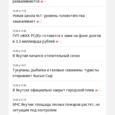
разваливаются
3
10.08 в 17:18
Новая школа №1: уровень головотяпства
зашкаливает
2
10.08 в 15:39
ГУП «ЖКХ РС(Я)» готовится к зиме на фоне долгов
в 3,3 миллиарда рублей
1
10.08 в 15:20
В Якутии начался отопительный сезон
10.08 в 15:01
Тукуланы, рыбалка и газовые скважины: туристы
открывают Кысыл-Сыр
10.08 в 12:40
В Якутске официально закрыт городской пляж
1
10.08 в 12:10
МЧС Якутии: площадь лесных пожаров растёт, но
ситуация под контролем