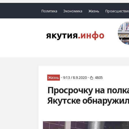
Политика
Экономика
Жизнь
Происшестви
Жизнь
•
9:13 / 8.9.2020
•
4805
Просрочку на полк
Якутске обнаружи