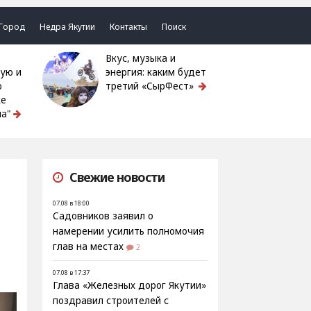
Город
Недра Якутии
Контакты
Поиск
Вкус, музыка и
ую и
энергия: каким будет
ю
третий «СырФест»
ке
а"
Свежие новости
07.08 в 18:00
Садовников заявил о
намерении усилить полномочия
глав на местах
2
07.08 в 17:37
Глава «Железных дорог Якутии»
поздравил строителей с