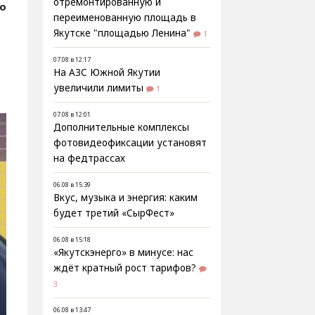
отремонтированную и
fo
переименованную площадь в
Якутске "площадью Ленина"
1
07.08 в 12:17
На АЗС Южной Якутии
увеличили лимиты
1
07.08 в 12:01
Дополнительные комплексы
фотовидеофиксации установят
на федтрассах
06.08 в 15:39
Вкус, музыка и энергия: каким
будет третий «СырФест»
06.08 в 15:18
«Якутскэнерго» в минусе: нас
ждёт кратный рост тарифов?
3
06.08 в 13:47