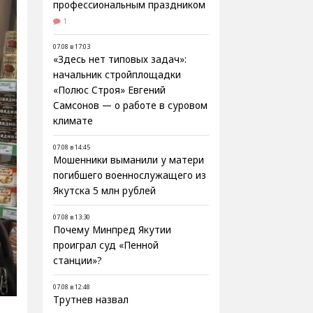
профессиональным праздником
1
07.08 в 17:03
«Здесь нет типовых задач»:
начальник стройплощадки
«Полюс Строя» Евгений
Самсонов — о работе в суровом
климате
07.08 в 14:45
Мошенники выманили у матери
погибшего военнослужащего из
Якутска 5 млн рублей
07.08 в 13:30
Почему Минпред Якутии
проиграл суд «Пенной
станции»?
07.08 в 12:48
Трутнев назвал