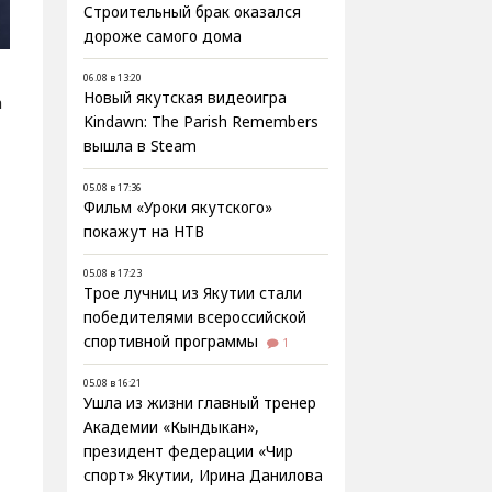
Строительный брак оказался
дороже самого дома
06.08 в 13:20
Новый якутская видеоигра
а
Kindawn: The Parish Remembers
вышла в Steam
05.08 в 17:36
Фильм «Уроки якутского»
покажут на НТВ
05.08 в 17:23
Трое лучниц из Якутии стали
победителями всероссийской
спортивной программы
1
05.08 в 16:21
Ушла из жизни главный тренер
Академии «Кындыкан»,
президент федерации «Чир
спорт» Якутии, Ирина Данилова