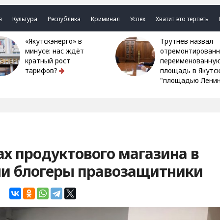
я
Культура
Республика
Криминал
Успех
Хватит это терпеть
«Якутскэнерго» в
Трутнев назвал
минусе: нас ждёт
отремонтированн
кратный рост
переименованну
тарифов?
площадь в Якутс
"площадью Ленин
ах продуктового магазина в
ли блогеры правозащитники