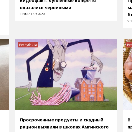
Видеофакт: Купленные конфеты
П
оказались червивыми
м
б
12:00 / 16.9.2020
9:1
Республика
Ре
Просроченные продукты и скудный
В
рацион выявили в школах Амгинского
п