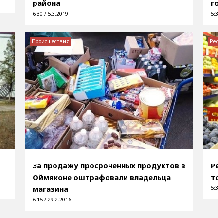
района
г
6:30 / 5.3.2019
5:3
Происшествия
Ре
За продажу просроченных продуктов в
Р
Оймяконе оштрафовали владельца
т
магазина
5:3
6:15 / 29.2.2016