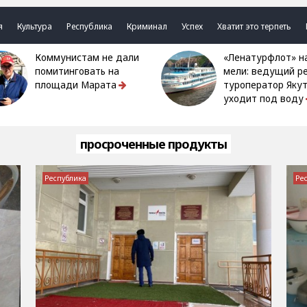
я
Культура
Республика
Криминал
Успех
Хватит это терпеть
Коммунистам не дали
«Ленатурфлот» на
помитинговать на
мели: ведущий р
площади Марата
туроператор Яку
уходит под воду
просроченные продукты
Республика
Ре