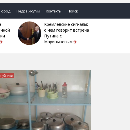
Город
Недра Якутии
Контакты
Поиск
Кремлёвские сигналы:
ечной
о чём говорит встреча
тии
Путина с
Маринычевым
спублика