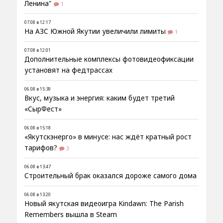
Ленина"
1
07.08 в 12:17
На АЗС Южной Якутии увеличили лимиты
1
07.08 в 12:01
Дополнительные комплексы фотовидеофиксации
установят на федтрассах
06.08 в 15:39
Вкус, музыка и энергия: каким будет третий
«СырФест»
06.08 в 15:18
«Якутскэнерго» в минусе: нас ждёт кратный рост
тарифов?
3
06.08 в 13:47
Строительный брак оказался дороже самого дома
06.08 в 13:20
Новый якутская видеоигра Kindawn: The Parish
Remembers вышла в Steam