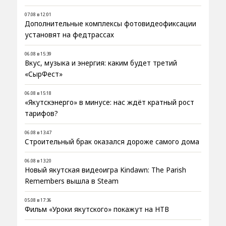
07.08 в 12:01
Дополнительные комплексы фотовидеофиксации
установят на федтрассах
06.08 в 15:39
Вкус, музыка и энергия: каким будет третий
«СырФест»
06.08 в 15:18
«Якутскэнерго» в минусе: нас ждёт кратный рост
тарифов?
06.08 в 13:47
Строительный брак оказался дороже самого дома
06.08 в 13:20
Новый якутская видеоигра Kindawn: The Parish
Remembers вышла в Steam
05.08 в 17:36
Фильм «Уроки якутского» покажут на НТВ